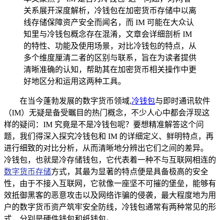
关系展开深度解析，冷钱包在加密货币存储中以离
线存储保障资产安全而闻名，而 IM 可能在大众认
知里与冷钱包概念存在混淆，文章会详细剖析 IM
的特性、功能及使用场景，对比冷钱包的特点，从
多个维度厘清二者的区别与联系，旨在为读者提供
清晰准确的认知，帮助其在加密货币相关操作中更
好地区分和运用这两种工具。
在当今蓬勃发展的数字货币领域,
冷钱包
与即时通讯软件
（IM）无疑是备受瞩目的热门概念，不少人心中都会浮现这
样的疑问：IM 究竟是不是冷钱包呢？要想精准解答这个问
题，我们得深入探究冷钱包和 IM 的详细定义、鲜明特点，再
进行细致的对比分析，从而清晰地分辨出它们之间的差异。
冷钱包，也就是冷存储钱包，它代表着一种不与互联网相连的
数字货币存储
方式，其最为显著的特点便是具备极高的安全
性，由于不接入互联网，它就像一座坚不可摧的堡垒，能够有
效抵御黑客的恶意攻击以及网络诈骗的侵袭，最大程度地为用
户的数字货币资产筑牢安全防线，冷钱包通常有两种常见的形
式，分别是硬件钱包和纸钱包。