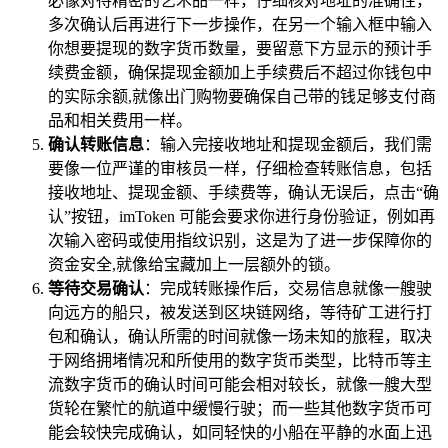
必像对待精密的艺术品一样，仔细核对地址的准确性，
多次确认后再进行下一步操作，在另一个输入框中输入
你想要提现的数字货币数量，要留意下方显示的预计手
续费金额，确保提现金额加上手续费后不超过你钱包中
的实际余额,就像出门购物要确保自己带的钱足够支付商
品和相关费用一样。
确认转账信息
：输入完接收地址和提现金额后，我们需
要像一位严谨的审核员一样，仔细检查转账信息，包括
接收地址、提现金额、手续费等，确认无误后，点击“确
认”按钮，imToken 可能会要求你进行身份验证，例如再
次输入密码或使用指纹识别，这是为了进一步保障你的
资金安全,就像给宝藏加上一层额外的锁。
等待交易确认
：完成转账操作后，交易信息就像一艘驶
向远方的船只，被发送到区块链网络，等待矿工进行打
包和确认，确认所需的时间就像一场未知的旅程，取决
于网络拥堵情况和所使用的数字货币类型，比特币等主
流数字货币的确认时间可能会相对较长，就像一艘大型
货轮在繁忙的航道中缓慢行驶；而一些其他数字货币可
能会较快完成确认，如同轻快的小船在平静的水面上迅