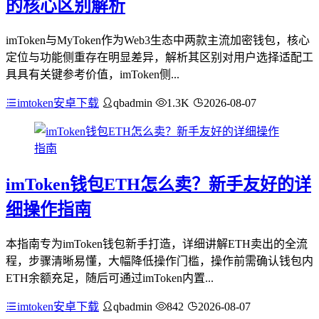
的核心区别解析
imToken与MyToken作为Web3生态中两款主流加密钱包，核心
定位与功能侧重存在明显差异，解析其区别对用户选择适配工
具具有关键参考价值，imToken侧...
imtoken安卓下载
qbadmin
1.3K
2026-08-07
imToken钱包ETH怎么卖？新手友好的详
细操作指南
本指南专为imToken钱包新手打造，详细讲解ETH卖出的全流
程，步骤清晰易懂，大幅降低操作门槛，操作前需确认钱包内
ETH余额充足，随后可通过imToken内置...
imtoken安卓下载
qbadmin
842
2026-08-07