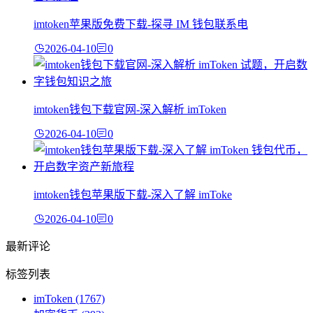
imtoken苹果版免费下载-探寻 IM 钱包联系电
2026-04-10
0
imtoken钱包下载官网-深入解析 imToken
2026-04-10
0
imtoken钱包苹果版下载-深入了解 imToke
2026-04-10
0
最新评论
标签列表
imToken
(1767)