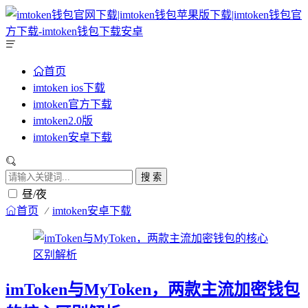
首页
imtoken ios下载
imtoken官方下载
imtoken2.0版
imtoken安卓下载
搜 索
昼/夜
首页
imtoken安卓下载
imToken与MyToken，两款主流加密钱包