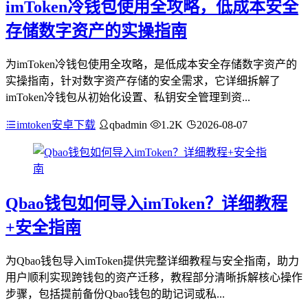
imToken冷钱包使用全攻略，低成本安全
存储数字资产的实操指南
为imToken冷钱包使用全攻略，是低成本安全存储数字资产的
实操指南，针对数字资产存储的安全需求，它详细拆解了
imToken冷钱包从初始化设置、私钥安全管理到资...
imtoken安卓下载
qbadmin
1.2K
2026-08-07
Qbao钱包如何导入imToken？详细教程
+安全指南
为Qbao钱包导入imToken提供完整详细教程与安全指南，助力
用户顺利实现跨钱包的资产迁移，教程部分清晰拆解核心操作
步骤，包括提前备份Qbao钱包的助记词或私...