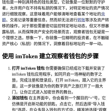
钱包是一种别具特色的钱包类型，它就像是一位默默的守护
者，允许用户在不持有私钥的情况下，对特定地址的资产情况
进行细致观察，这意味着用户能够清晰地查看某个地址的
余
额
、交易记录等重要信息，然而却无法进行
转账
等涉及资产转
移的操作，对于那些需要密切监控特定地址动态，但又不想暴
露私钥，从而保障资产安全的场景而言，观察者钱包无疑是一
个理想之选，想象一下，你就像一位精明的投资者，在不触碰
资产核心（私钥）的情况下，洞察着目标地址的一举一动。
使用 imToken 建立观察者钱包的步骤
打开 imToken 钱包
你需要确保已经成功下载并安装了
imToken 钱包应用程序，如同开启一场神秘的数字之
旅，完成注册和登录后，打开 imToken，踏入它的主界
面，这一步就像是为你的数字资产之旅打开了一扇大
门，让你正式进入加密世界的舞台。
添加钱包
在主界面中，你会看到一个醒目的“+”号，它
仿佛是开启新功能的钥匙，点击它，然后选择“导入钱
包”选项，在众多导入钱包的方式中，精准地选择“观察