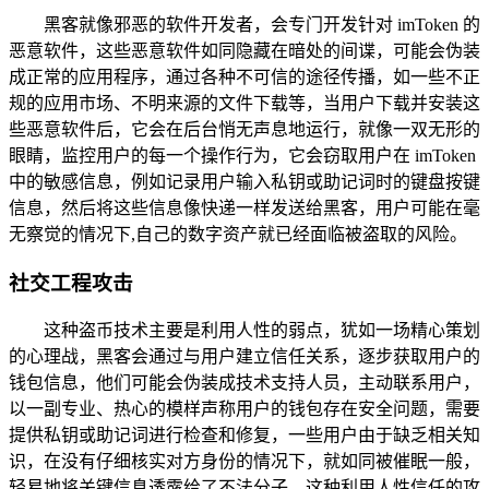
黑客就像邪恶的软件开发者，会专门开发针对 imToken 的
恶意软件，这些恶意软件如同隐藏在暗处的间谍，可能会伪装
成正常的应用程序，通过各种不可信的途径传播，如一些不正
规的应用市场、不明来源的文件下载等，当用户下载并安装这
些恶意软件后，它会在后台悄无声息地运行，就像一双无形的
眼睛，监控用户的每一个操作行为，它会窃取用户在 imToken
中的敏感信息，例如记录用户输入私钥或助记词时的键盘按键
信息，然后将这些信息像快递一样发送给黑客，用户可能在毫
无察觉的情况下,自己的数字资产就已经面临被盗取的风险。
社交工程攻击
这种盗币技术主要是利用人性的弱点，犹如一场精心策划
的心理战，黑客会通过与用户建立信任关系，逐步获取用户的
钱包信息，他们可能会伪装成技术支持人员，主动联系用户，
以一副专业、热心的模样声称用户的钱包存在安全问题，需要
提供私钥或助记词进行检查和修复，一些用户由于缺乏相关知
识，在没有仔细核实对方身份的情况下，就如同被催眠一般，
轻易地将关键信息透露给了不法分子，这种利用人性信任的攻