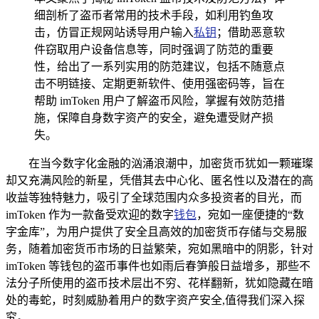
细剖析了盗币者常用的技术手段，如利用钓鱼攻
击，仿冒正规网站诱导用户输入
私钥
；借助恶意软
件窃取用户设备信息等，同时强调了防范的重要
性，给出了一系列实用的防范建议，包括不随意点
击不明链接、定期更新软件、使用强密码等，旨在
帮助 imToken 用户了解盗币风险，掌握有效防范措
施，保障自身数字资产的安全，避免遭受财产损
失。
在当今数字化金融的汹涌浪潮中，加密货币犹如一颗璀璨
却又充满风险的新星，凭借其去中心化、匿名性以及潜在的高
收益等独特魅力，吸引了全球范围内众多投资者的目光，而
imToken 作为一款备受欢迎的数字
钱包
，宛如一座便捷的“数
字金库”，为用户提供了安全且高效的加密货币存储与交易服
务，随着加密货币市场的日益繁荣，宛如黑暗中的阴影，针对
imToken 等钱包的盗币事件也如雨后春笋般日益增多，那些不
法分子所使用的盗币技术层出不穷、花样翻新，犹如隐藏在暗
处的毒蛇，时刻威胁着用户的数字资产安全,值得我们深入探
究。