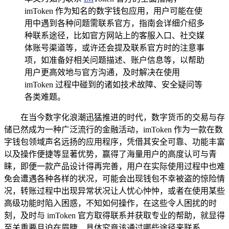
imToken 作为知名的数字钱包应用，用户可能在使
用中遇到各种问题需联系官方，指南会详细介绍多
种联系途径，比如官方网站上的客服入口、社交媒
体账号渠道等，或许还会提及联系官方时的注意事
项，如准备好相关问题描述、账户信息等，以帮助
用户更高效地与官方沟通，及时解决在使用
imToken 过程中碰到的诸如技术故障、安全疑问等
各类难题。
在当今数字化浪潮迅猛推进的时代，数字货币的交易与存
储已然成为一种广泛流行的金融活动，imToken 作为一款在数
字钱包领域声名远扬的应用程序，凭借其安全可靠、功能丰富
以及操作便捷等显著优势，赢得了海量用户的高度认可与青
睐，即便一款产品设计得再完善，用户在实际使用过程中也难
免会遭遇各种各样的状况，可能会出现钱包不幸被盗的惊险情
况，转账过程中出现异常状况让人忧心忡忡，或者在使用某些
高级功能时陷入困惑，不知如何操作，在这些令人困扰的时
刻，及时与 imToken 官方取得联系并获取专业的帮助，就显得
至关重要且迫在眉睫，具体究竟该通过哪些途径来联系