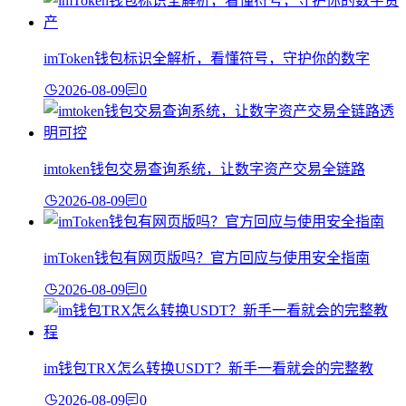
imToken钱包标识全解析，看懂符号，守护你的数字
2026-08-09
0
imtoken钱包交易查询系统，让数字资产交易全链路
2026-08-09
0
imToken钱包有网页版吗？官方回应与使用安全指南
2026-08-09
0
im钱包TRX怎么转换USDT？新手一看就会的完整教
2026-08-09
0