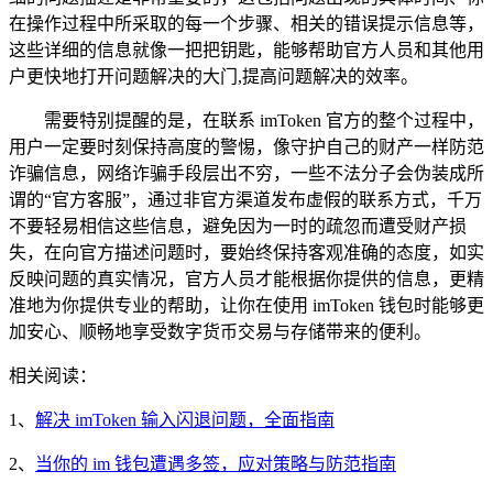
在操作过程中所采取的每一个步骤、相关的错误提示信息等，
这些详细的信息就像一把把钥匙，能够帮助官方人员和其他用
户更快地打开问题解决的大门,提高问题解决的效率。
需要特别提醒的是，在联系 imToken 官方的整个过程中，
用户一定要时刻保持高度的警惕，像守护自己的财产一样防范
诈骗信息，网络诈骗手段层出不穷，一些不法分子会伪装成所
谓的“官方客服”，通过非官方渠道发布虚假的联系方式，千万
不要轻易相信这些信息，避免因为一时的疏忽而遭受财产损
失，在向官方描述问题时，要始终保持客观准确的态度，如实
反映问题的真实情况，官方人员才能根据你提供的信息，更精
准地为你提供专业的帮助，让你在使用 imToken 钱包时能够更
加安心、顺畅地享受数字货币交易与存储带来的便利。
相关阅读：
1、
解决 imToken 输入闪退问题，全面指南
2、
当你的 im 钱包遭遇多签，应对策略与防范指南