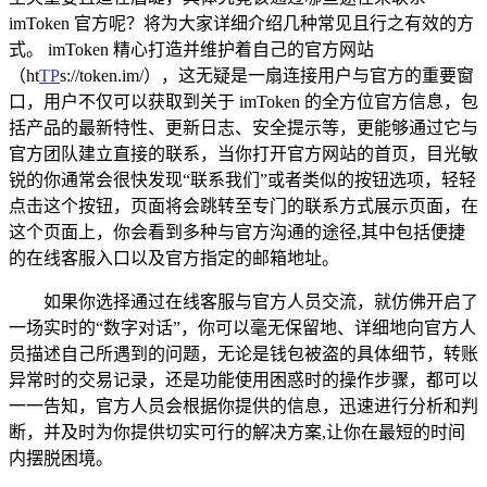
imToken 官方呢？将为大家详细介绍几种常见且行之有效的方
式。 imToken 精心打造并维护着自己的官方网站
（ht
TP
s://token.im/），这无疑是一扇连接用户与官方的重要窗
口，用户不仅可以获取到关于 imToken 的全方位官方信息，包
括产品的最新特性、更新日志、安全提示等，更能够通过它与
官方团队建立直接的联系，当你打开官方网站的首页，目光敏
锐的你通常会很快发现“联系我们”或者类似的按钮选项，轻轻
点击这个按钮，页面将会跳转至专门的联系方式展示页面，在
这个页面上，你会看到多种与官方沟通的途径,其中包括便捷
的在线客服入口以及官方指定的邮箱地址。
如果你选择通过在线客服与官方人员交流，就仿佛开启了
一场实时的“数字对话”，你可以毫无保留地、详细地向官方人
员描述自己所遇到的问题，无论是钱包被盗的具体细节，转账
异常时的交易记录，还是功能使用困惑时的操作步骤，都可以
一一告知，官方人员会根据你提供的信息，迅速进行分析和判
断，并及时为你提供切实可行的解决方案,让你在最短的时间
内摆脱困境。