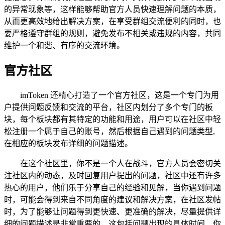
的异常现象等，这样能够帮助官方人员快速理解问题的本质，
从而更高效地给出解决方案，在享受群组交流便利的同时，也
要严格遵守群组的规则，避免发布不相关或违规的内容，共同
维护一个和谐、有序的交流环境。
官方社区
imToken 还精心打造了一个官方社区，这是一个专门为用
户提供问题反馈和交流的平台，社区内划分了多个专门的板
块，每个板块都有其特定的功能和用途，用户可以在社区中轻
松注册一个属于自己的账号，然后根据自己遇到的问题类型,
在相应的板块发布详细的问题描述。
在这个社区里，你不是一个人在战斗，官方人员会密切关
注社区内的动态，及时回复用户提出的问题，社区中还有许多
热心的用户，他们乐于分享自己的经验和见解，当你遇到问题
时，可能会得到来自不同角度的建议和解决方案，在社区发帖
时，为了能够让问题得到更快速、更准确的解决，尽量提供详
细的问题描述是非常重要的，这包括问题出现的具体时间、你