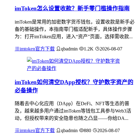
imToken怎么设置收款？新手零门槛操作指南
imToken是常用的加密数字货币钱包，设置收款是新手必
备的基础操作，本指南零门槛适配新手，具体操作步骤
为：打开imToken应用，进入“资产”页面，选择需收款...
imtoken官方下载
qbadmin
1.2K
2026-08-07
imToken如何清空DApp授权？守护数字资产的
必备操作
随着去中心化应用（DApp）在DeFi、NFT等生态的普
及，越来越多用户通过imToken等钱包工具参与Web3活
动，但授权带来的安全隐患也随之凸显——你给DA...
imtoken官方下载
qbadmin
880
2026-08-07