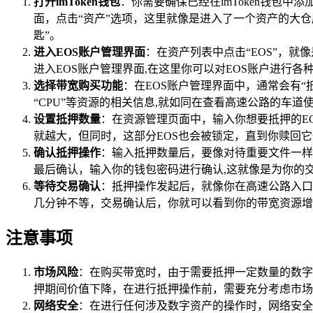
打开imToken钱包
：你需要确保已经在imToken钱包
面，点击“资产”选项，这里就像是进入了一个资产的大仓
匙”。
进入EOS账户管理界面
：在资产列表中点击“EOS”，就
进入EOS账户管理界面,在这里你可以对EOS账户进行各
选择带宽购买功能
：在EOS账户管理界面中，通常会有
“CPU”等资源的相关信息,就如同在查看高速公路的车
设置抵押数量
：在资源管理页面中，输入你想要抵押的E
就越大，但同时，这部分EOS也会被锁定，直到你赎回
确认抵押操作
：输入抵押数量后，要像对待重要文件一样仔
最后确认，输入你的钱包密码进行确认,这就像是为你的
等待交易确认
：抵押操作发起后，就像你在高速公路入口
几分钟不等，交易确认后，你就可以看到你的带宽资源增
注意事项
市场风险
：在购买带宽时，由于需要抵押一定数量的数字
押期间价值下降，在进行抵押操作前，需要充分考虑市场
网络安全
：在进行任何涉及数字资产的操作时，网络安全