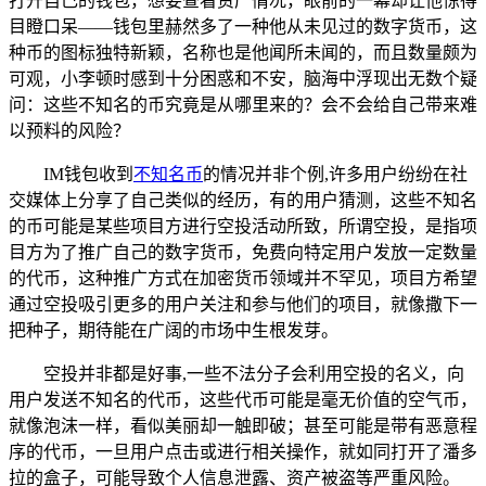
打开自己的钱包，想要查看资产情况，眼前的一幕却让他惊得
目瞪口呆——钱包里赫然多了一种他从未见过的数字货币，这
种币的图标独特新颖，名称也是他闻所未闻的，而且数量颇为
可观，小李顿时感到十分困惑和不安，脑海中浮现出无数个疑
问：这些不知名的币究竟是从哪里来的？会不会给自己带来难
以预料的风险？
IM钱包收到
不知名币
的情况并非个例,许多用户纷纷在社
交媒体上分享了自己类似的经历，有的用户猜测，这些不知名
的币可能是某些项目方进行空投活动所致，所谓空投，是指项
目方为了推广自己的数字货币，免费向特定用户发放一定数量
的代币，这种推广方式在加密货币领域并不罕见，项目方希望
通过空投吸引更多的用户关注和参与他们的项目，就像撒下一
把种子，期待能在广阔的市场中生根发芽。
空投并非都是好事,一些不法分子会利用空投的名义，向
用户发送不知名的代币，这些代币可能是毫无价值的空气币，
就像泡沫一样，看似美丽却一触即破；甚至可能是带有恶意程
序的代币，一旦用户点击或进行相关操作，就如同打开了潘多
拉的盒子，可能导致个人信息泄露、资产被盗等严重风险。