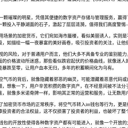
一颗璀璨的明星，凭借其便捷的数字资产存储与管理服务，赢得
一颗投入平静湖面的石子，激起了层层涟漪，值得我们高度警惕—
应用场景的加密货币，它们宛如海市蜃楼，看似美丽诱人，实则是
段，如描绘一幅一夜暴富的美好画卷，吸引投资者的关注，让他
忽视的风险，对于普通用户而言，他们大多不具备专业的鉴别能
面的价格波动所迷惑，那些看似跌宕起伏的价格曲线，就像迷人
能暴跌至零，让用户血本无归，多年的积蓄瞬间化为乌有。
些空气币的背后，就像隐藏着邪恶的幽灵，可能潜藏着恶意代码
题，想象一下，用户辛苦积攒的数字资产，在不经意间被不法分
牵连，就像多米诺骨牌一样，影响其正常的运营和服务，让无数用
了加密货币市场的正常秩序，将空气币转入im钱包等行为，更
障投资者的合法权益，这不仅损害了投资者的利益，也破坏了整
然钱包的开放性使得各种数字资产都有可能进入，就像一个开放