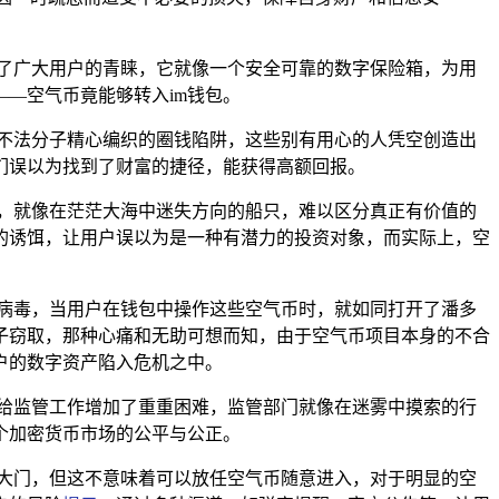
了广大用户的青睐，它就像一个安全可靠的数字保险箱，为用
—空气币竟能够转入im钱包。
不法分子精心编织的圈钱陷阱，这些别有用心的人凭空创造出
们误以为找到了财富的捷径，能获得高额回报。
力，就像在茫茫大海中迷失方向的船只，难以区分真正有价值的
的诱饵，让用户误以为是一种有潜力的投资对象，而实际上，空
或病毒，当用户在钱包中操作这些空气币时，就如同打开了潘多
子窃取，那种心痛和无助可想而知，由于空气币项目本身的不合
户的数字资产陷入危机之中。
是给监管工作增加了重重困难，监管部门就像在迷雾中摸索的行
个加密货币市场的公平与公正。
的大门，但这不意味着可以放任空气币随意进入，对于明显的空