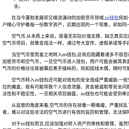
全。
在当今蓬勃发展却又暗流涌动的加密货币领域,
im钱包
宛如
户精心守护着每一份数字资产，近期出现的一个现象，却如同
空气币,从本质上来说，是毫无实际价值支撑、缺乏真实
空气币项目，就像变戏法一样，通过夸大宣传、虚假承诺等手
当空气币堂而皇之地转入im钱包,这背后隐藏着诸多不容
加密货币和空气币，一旦空气币进入钱包，用户可能会被其表
气币的价格往往是被幕后黑手操纵的，宛如提线木偶，随时可
空气币转入im钱包还可能对钱包的安全造成严重威胁,一
拉的魔盒，极有可能导致个人信息泄露、资金被盗取等安全问
法性和不稳定性，一旦相关项目崩盘，im钱包也可能会受到
从监管的角度来看,空气币的存在就像一颗毒瘤，严重扰乱
者，难以对这些非法的空气币进行有效的监控和管理，无法保
对于im钱包而言,应该加强对转入资产的审核和管理，虽