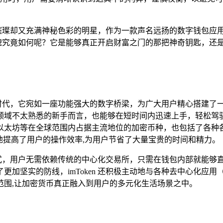
如一颗璀璨却又充满神秘色彩的明星，作为一款声名远扬的数字钱包
真实面貌究竟如何呢？它是能够真正开启财富之门的那把神奇钥匙，
的黄金时代，它宛如一座功能强大的数字桥梁，为广大用户精心搭建
域不太熟悉的新手而言，也能够在短时间内迅速上手，轻松驾驭，通
坊等在全球范围内占据主流地位的加密币种，也包括了各种各样的 
地提高了用户的操作效率,为用户节省了大量宝贵的时间和精力。
前沿模式，用户无需依赖传统的中心化交易所，只需在钱包内部就能
加坚实的防线，imToken 还积极主动地与各种去中心化应用
范围,让加密货币真正融入到用户的多元化生活场景之中。