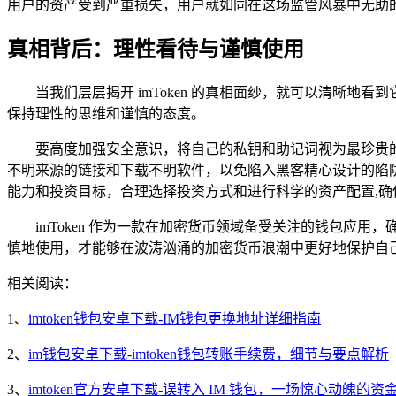
用户的资产受到严重损失，用户就如同在这场监管风暴中无助
真相背后：理性看待与谨慎使用
当我们层层揭开 imToken 的真相面纱，就可以清晰地
保持理性的思维和谨慎的态度。
要高度加强安全意识，将自己的私钥和助记词视为最珍贵
不明来源的链接和下载不明软件，以免陷入黑客精心设计的陷
能力和投资目标，合理选择投资方式和进行科学的资产配置,
imToken 作为一款在加密货币领域备受关注的钱包
慎地使用，才能够在波涛汹涌的加密货币浪潮中更好地保护自
相关阅读：
1、
imtoken钱包安卓下载-IM钱包更换地址详细指南
2、
im钱包安卓下载-imtoken钱包转账手续费，细节与要点解析
3、
imtoken官方安卓下载-误转入 IM 钱包，一场惊心动魄的资