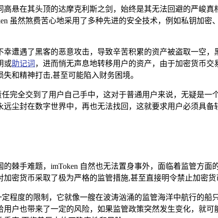
题却如同高悬在其头顶的达摩克利斯之剑，始终是其无法回避的严
ken 虽然煞费苦心地采用了多种先进的安全技术，例如私钥加密
 钱包不幸遭遇了黑客的恶意攻击，导致辛苦积累的资产被盗取一
钥或
助记词
，进而悄无声息地转移用户的资产，由于加密货币交
损失和精神打击,甚至可能陷入财务困境。
的保管责任完全交到了用户自己手中，这对于普通用户来说，无疑是
永远尘封在数字世界中，再也无法找回，这就要求用户必须具备较
的棘手难题，imToken 自然也无法置身事外，面临着监管方
对加密货币采取了极为严格的监管措施,甚至直接明令禁止加密货
受到了一定程度的限制，它就像一艘在波涛汹涌的监管海洋中航行的
户也带来了一定的风险，如果监管政策突然发生变化，就可能像一