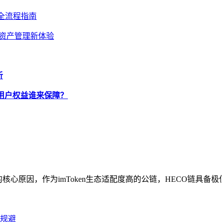
户名全流程指南
宇宙资产管理新体验
析
，用户权益谁来保障？
的核心原因，作为imToken生态适配度高的公链，HECO链具备极