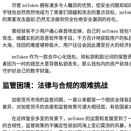
尽管 imToken 拥有诸多令人瞩目的优势，但安全问
字钱包自然而然地成为了黑客们觊觎和攻击的重点目标，imTo
的黑客攻击面前,仍然无法做到完全杜绝安全漏洞的存在。
曾经就有不少用户痛心疾首地反映，自己的 imToken
攻击、暗藏玄机的恶意软件等手段，千方百计地获取用户的私
大海，找回的难度堪称极大，用户往往会因此遭受巨大的经济
imToken 作为一款去中心化钱包，将私钥和助记词
者因为一时的疏忽大意导致私钥丢失，那么钱包内的资产就将
守护好自己的数字财富。
监管困境：法律与合规的艰难挑战
加密货币市场的监管问题，一直以来都是一个困扰全球各国
差异，对加密货币的态度和监管政策可谓大相径庭，有些国家
在这样复杂多变的背景下，imToken 的运营和发展
的合规性，监管政策的不确定性就如同海上变幻莫测的风暴，给用