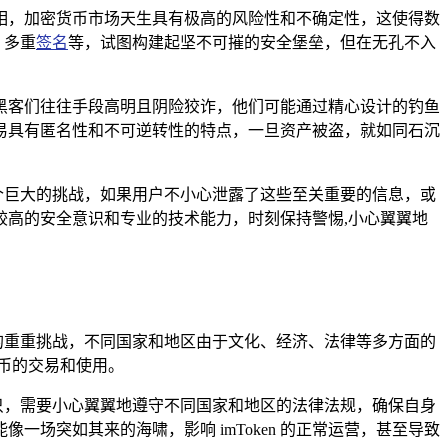
峻真相，加密货币市场天生具有极高的风险性和不确定性，这使得数
、多重
签名
等，试图构建起坚不可摧的安全堡垒，但在无孔不入
空，黑客们往往手段高明且阴险狡诈，他们可能通过精心设计的钓鱼
易具有匿名性和不可逆转性的特点，一旦资产被盗，就如同石沉
一个巨大的挑战，如果用户不小心泄露了这些至关重要的信息，或
高的安全意识和专业的技术能力，时刻保持警惕,小心翼翼地
面的重重挑战，不同国家和地区由于文化、经济、法律等多方面的
币的交易和使用。
船只，需要小心翼翼地遵守不同国家和地区的法律法规，确保自身
场突如其来的海啸，影响 imToken 的正常运营，甚至导致