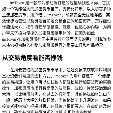
imToken 是一款专为移动端打造的轻量级钱包 App，它犹
如一个功能强大的加密货币宝库，支持比特币、以太坊等多种
主流加密货币，用户借助 imToken，能够安全无忧地存储、高
效便捷地管理以及灵活自如地交易自己的加密资产，其界面设
计简洁大方，操作流程简便易懂，就像一位贴心的向导，为用
户带来了极为便捷的加密货币使用体验，正因为如此，
imToken 在加密货币社区中拥有着广泛而坚实的用户基础,许多
人将它视为踏入神秘加密货币世界的重要工具和可靠桥梁。
从交易角度看能否挣钱
在风云变幻的加密货币市场中，通过交易来获取丰厚利润
是投资者们常见的逐利方式，imToken 为用户搭建了一个便捷
的交易渠道，让用户可以在钱包内部轻松进行加密货币的买卖
操作，加密货币市场具有高度的波动性，犹如一片波涛汹涌的
大海，以比特币为例，在过去的几年里，其价格犹如坐过山车
一般，经历了大幅的涨跌起伏，当价格处于上升通道时，如果
投资者能够精准把握时机，在低价时果断买入，在高价时及时
卖出，确实有可能获得可观的收益,实现财富的增值。