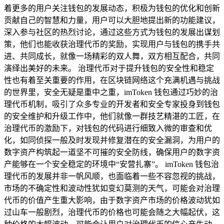
着更多的用户关注钱包的发展动态，积极为钱包的优化和创新
贡献自己的智慧和力量，用户可以大胆地提出新的功能建议，
深入参与社区的热烈讨论，通过这些方式为钱包的发展出谋划
策，他们也能收获治理代币的奖励，实现用户与钱包的携手共
进、共同成长，就像一场精彩的双人舞，双方相互配合，共同
演绎出美好的未来。 治理代币对于提升钱包的安全性和稳定
性也有着至关重要的作用，在区块链网络这个充满机遇与挑战
的世界里，安全无疑是重中之重，imToken 钱包通过巧妙的治
理代币机制，吸引了众多专业的开发者和安全专家投身到钱包
的安全维护和升级工作中，他们就像一群技艺精湛的工匠，在
治理代币的激励下，对钱包的代码进行细致入微的审查和优
化，如同侦探一般及时发现并修复潜在的安全漏洞，为用户的
数字资产构筑起一道坚不可摧的安全防线，确保用户的数字资
产能够在一个安全稳定的环境中“安营扎寨”。 imToken 钱包治
理代币的发展并非一帆风顺，也面临着一些不容忽视的挑战，
市场的不确定性和波动性犹如变幻莫测的天气，可能会对治理
代币的价值产生重大影响，由于数字资产市场的价格波动犹如
过山车一般剧烈，治理代币的价格也可能会随之大幅起伏，这