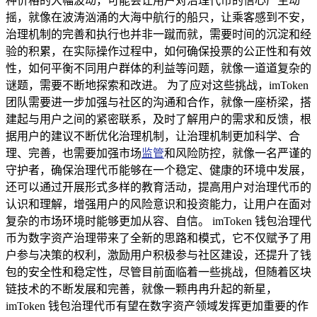
种价格的大幅波动，可能会让用户对治理代币的信心产生动
摇，就像在波涛汹涌的大海中航行的船只，让乘客感到不安，
治理机制的完善和执行也并非一蹴而就，需要时间的沉淀和经
验的积累，在实际操作过程中，如何确保投票的公正性和有效
性，如何平衡不同用户群体的利益等问题，就像一道道复杂的
谜题，需要不断地探索和改进。 为了应对这些挑战，imToken
团队需要进一步加强与社区的沟通和合作，就像一座桥梁，搭
建起与用户之间的紧密联系，及时了解用户的需求和反馈，根
据用户的建议不断优化治理机制，让治理机制更加科学、合
理、完善，也需要加强市场
监管
和风险防控，就像一名严谨的
守护者，确保治理代币能够在一个稳定、健康的环境中发展，
还可以通过开展形式多样的教育活动，提高用户对治理代币的
认识和理解，增强用户的风险意识和投资能力，让用户在面对
复杂的市场环境时能够更加从容、自信。 imToken 钱包治理代
币为数字资产治理带来了全新的思路和模式，它不仅赋予了用
户参与决策的权利，激励用户积极参与社区建设，还提升了钱
包的安全性和稳定性，尽管目前面临着一些挑战，但随着区块
链技术的不断发展和完善，就像一颗冉冉升起的新星，
imToken 钱包治理代币有望在数字资产领域发挥更加重要的作