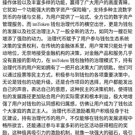
操作体验以及丰富多样的功能，赢得了广大用户的高度青睐，
它犹如一个功能强大的数字资产“保险箱”，支持多种主流数字
货币的存储与交易，为用户提供了一站式、全方位的数字资产
管理服务，而 imToken 钱包治理代币的横空出世，更是为钱包
的发展以及社区治理注入了一股全新的活力，如同为一艘巨轮
增添了强劲的动力。 治理代币赋予了用户参与钱包生态系统
决策的宝贵权利，在传统的金融体系里，用户常常只能处于被
动地位，无奈地接受金融机构的决策，对金融产品和服务几乎
没有直接的影响力，在 imToken 钱包独特的治理模式下，持有
治理代币的用户宛如拥有了一把开启决策大门的钥匙，他们可
以通过投票等民主方式，积极参与到钱包的各项重要决策中，
无论是钱包的功能升级，还是合作项目的选择，用户都能发出
自己的声音，表达自己的意愿，这种民主的决策机制，使得钱
包的发展路径更加贴合用户的实际需求和根本利益，极大地增
强了用户对钱包的认同感和归属感，仿佛让用户成为了钱包这
个大家庭的真正主人。 治理代币还激励着用户积极投身于社
区建设，持有治理代币的用户，不仅能够在钱包的发展进程中
畅所欲言，还能通过参与丰富多彩的社区活动获得相应的奖
励，这种极具吸引力的激励机制，就像一块强大的磁石，吸引