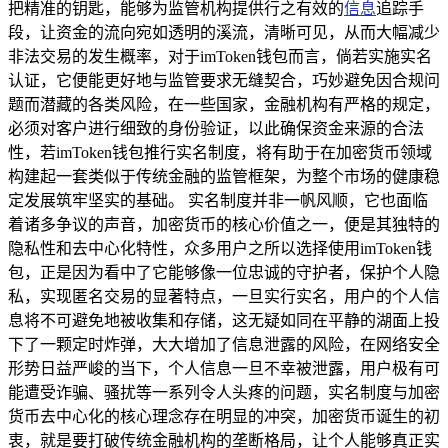
把精准的钥匙，能够为监管机构提供行之有效的
信息
追踪手
段，让资金的流向宛如透明的溪流，清晰可见，从而大幅减少
非法交易的发生概率，对于imToken钱包而言，倘若实施实名
认证，它便能更好地与监管要求无缝契合，巧妙避免因合规问
题而潜藏的各类风险，在一些国家，金融机构有严格的规定，
必须对客户进行细致的身份验证，以此确保资金来源的合法
性，若imToken钱包推行实名制度，将有助于在加密货币领域
构建起一套类似于传统金融的监管框架，为整个市场的健康稳
定发展筑牢坚实的基础。 实名制度并非一帆风顺，它也面临
着诸多争议的声音，加密货币的核心价值之一，便是其独特的
隐私性和去中心化特性，众多用户之所以选择使用imToken钱
包，正是因为看中了它能够像一位忠诚的守护者，保护个人隐
私，实现匿名交易的显著特点，一旦实行实名，用户的个人信
息将不可避免地被收集和存储，这无疑如同在平静的湖面上投
下了一颗定时炸弹，大大增加了信息泄露的风险，在网络安全
形势日益严峻的当下，个人信息一旦不幸被泄露，用户极有可
能遭受诈骗、骚扰等一系列令人头疼的问题，实名制度与加密
货币去中心化的核心理念存在明显的冲突，加密货币诞生的初
衷，就是要打破传统金融机构的垄断格局，让个人能够真正实