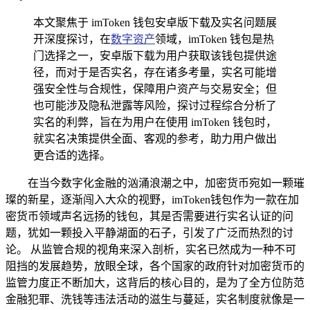
本文聚焦于 imToken 钱包安卓版下载及实名问题展
开深度探讨，在
数字资产
领域，imToken 钱包是热
门选择之一，安卓版下载为用户获取该钱包提供途
径，而对于是否实名，存在诸多考量，实名可能增
强安全性与合规性，保障用户资产与交易安全；但
也可能涉及隐私泄露等风险，探讨过程综合分析了
实名的利弊，旨在为用户在使用 imToken 钱包时，
就实名决策提供全面、客观的参考，助力用户做出
更合适的选择。
在当今数字化金融的汹涌浪潮之中，加密货币宛如一颗璀
璨的新星，逐渐闯入大众的视野，imToken钱包作为一款在加
密货币领域声名远扬的钱包，其是否需要进行实名认证的问
题，犹如一颗投入平静湖面的石子，引发了广泛而热烈的讨
论。 从监管合规的视角来深入剖析，实名已然成为一种不可
阻挡的发展趋势，放眼全球，各个国家的政府针对加密货币的
监管力度正不断加大，这背后的核心目的，是为了全方位防范
金融犯罪、洗钱等违法活动的滋生与蔓延，实名制度就像是一