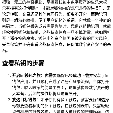
把独一无二的神奇钥匙，掌控着钱包中数字资产的生杀大权，
只有持有这把“钥匙”，才能对钱包内的资产进行各种操作，无
论是转账、交易还是其他管理行为，都离不开它，而助记词，
则是一组精心编排、便于用户记忆的单词，它就像一个神奇的
密码本，当钱包丢失或者需要恢复时，凭借这组助记词，就能
轻松找回钱包和私钥，这些私密信息一旦不慎泄露，就如同打
开了潘多拉的魔盒，钱包中的资产将面临被盗取的巨大风险，
妥善保管并正确查看这些私密信息，是保障数字资产安全的基
石。
查看私钥的步骤
开启im钱包之旅
：你需要确保已经成功下载并安装了im
钱包应用，并且顺利完成了注册和登录流程，当你打开
钱包，映入眼帘的便是主界面，这里就像是数字资产的
大本营，后续的操作都将从这里展开。
挑选目标钱包
：如果你拥有多个钱包，就需要仔细选择
你想要查看私钥的那个钱包，在钱包列表中，只需轻轻
点击相应的钱包名称，即可进入该钱包的管理界面，仿