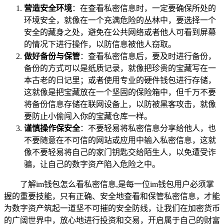
营造安全环境
：在查看私密信息时，一定要确保所处的
环境安全，就像在一个充满危险的丛林中，要选择一个
安全的藏身之处，避免在公共网络或者他人可看到屏幕
的情况下进行操作，以防信息被他人窃取。
做好备份与保管
：查看私密信息后，要及时进行备份，
备份的方式可以是纸质记录，就像把珍贵的宝藏写在一
本古老的日记里；或者使用专业的硬件钱包进行存储，
这就像是把宝藏放在一个坚固的保险箱中，但千万不要
将备份信息存储在联网设备上，以防被黑客攻击，就像
要防止小偷闯入你的宝藏仓库一样。
谨慎操作保安全
：不要轻易将私密信息分享给他人，也
不要随意在不可信的网站或应用中输入私密信息，这就
像不要轻易将自己的家门钥匙交给陌生人，以免遭受诈
骗，让自己的数字资产陷入危险之中。
了解im钱包怎么看私密信息,是每一位im钱包用户必须掌
握的重要技能，只有正确、安全地查看和保管私密信息，才能
为数字资产筑起一道坚不可摧的安全防线，让我们在加密货币
的广阔世界中，放心地进行投资和交易，开启属于自己的财富