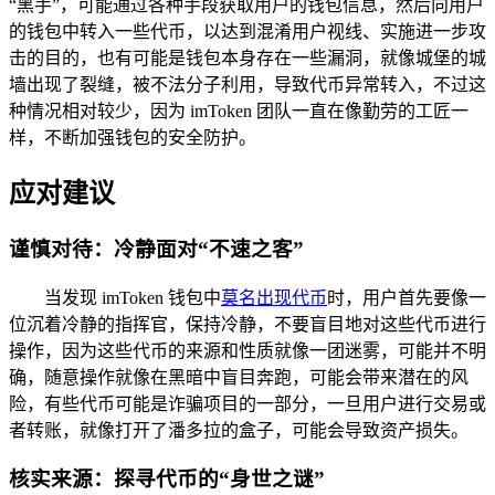
“黑手”，可能通过各种手段获取用户的钱包信息，然后向用户
的钱包中转入一些代币，以达到混淆用户视线、实施进一步攻
击的目的，也有可能是钱包本身存在一些漏洞，就像城堡的城
墙出现了裂缝，被不法分子利用，导致代币异常转入，不过这
种情况相对较少，因为 imToken 团队一直在像勤劳的工匠一
样，不断加强钱包的安全防护。
应对建议
谨慎对待：冷静面对“不速之客”
当发现 imToken 钱包中
莫名出现代币
时，用户首先要像一
位沉着冷静的指挥官，保持冷静，不要盲目地对这些代币进行
操作，因为这些代币的来源和性质就像一团迷雾，可能并不明
确，随意操作就像在黑暗中盲目奔跑，可能会带来潜在的风
险，有些代币可能是诈骗项目的一部分，一旦用户进行交易或
者转账，就像打开了潘多拉的盒子，可能会导致资产损失。
核实来源：探寻代币的“身世之谜”