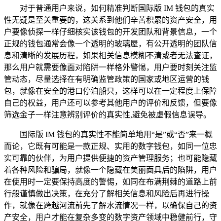
对于普通用户来说，如何精准判断国际版 IM 钱包的真实
性无疑是至关重要的，这关系到他们辛苦积累的资产安全，用
户要像侦探一样仔细核实该钱包的开发团队和背景信息，一个
正规的钱包通常会像一个透明的玻璃屋，有公开透明的团队信
息和清晰的发展历程，如果相关信息模糊不清或者无法查证，
那么用户就需要像面对陷阱一样格外警惕，用户要时刻关注监
管动态，尽量选择在有明确监管政策的国家或地区运营的钱
包，就像在安全的港口停泊船只，这样可以在一定程度上保障
自己的权益，用户还可以参考其他用户的评价和反馈，但要像
筛选金子一样注意辨别评价的真实性,避免被虚假信息误导。
国际版 IM 钱包的真实性不能简单地用“是”或“否”来一概
而论，它既有可能是一款正规、实用的数字钱包，如同一位忠
实可靠的伙伴，为用户提供便捷的资产管理服务；也可能隐藏
着各种风险和骗局，就像一个隐藏在美丽面具后的陷阱，用户
在使用时一定要保持高度的警惕，如同在布满荆棘的道路上前
行般谨慎做出决策，在充分了解相关信息和风险后再进行操
作，就像在跨越河流前先了解水流情况一样，以确保自己的资
产安全，用户才能在复杂多变的数字资产领域中稳健前行，守