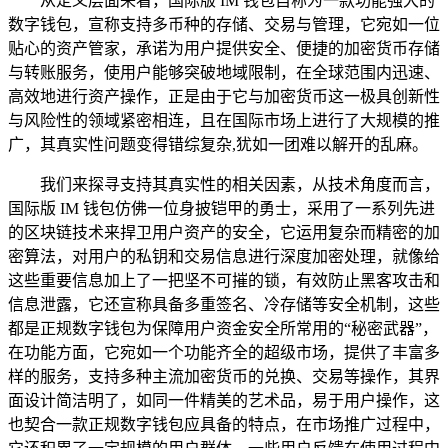
从定义层面来看，国际版 IM 钱包自称为一款功能强大的
数字钱包，宣称支持多币种的存储、交易与管理，它宛如一位
贴心的资产管家，承诺为用户提供安全、便捷的加密货币存储
与转账服务，使用户能够突破地域限制，在全球范围内迅速、
高效地进行资产操作，正是由于它与加密货币这一极具创新性
与风险性的领域紧密相连，且在国际市场上进行了大规模的推
广，其真实性问题变得错综复杂,犹如一团难以解开的乱麻。
我们来探寻支持其真实性的相关因素，从技术角度而言，
国际版 IM 钱包仿佛一位身披铠甲的勇士，采用了一系列先进
的区块链技术来捍卫用户资产的安全，它运用复杂而精密的加
密算法，对用户的私钥和交易信息进行深度加密处理，就像给
这些重要信息加上了一把坚不可摧的锁，有效防止黑客攻击和
信息泄露，它还宣称具备多重签名、冷存储等安全机制，这些
都是正规数字钱包为保障用户资金安全所常用的“秘密武器”，
在功能方面，它宛如一个功能齐全的超级市场，提供了丰富多
样的服务，支持多种主流加密货币的兑换、交易等操作，其界
面设计简洁明了，如同一件精美的艺术品，易于用户操作，这
也契合一款正规数字钱包应具备的特点，在市场推广过程中，