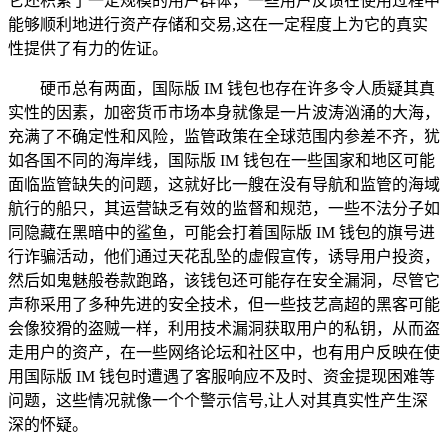
它还积累了一定规模的用户群体，一些用户反馈在使用过程中
能够顺利地进行资产存储和交易,这在一定程度上为它的真实
性提供了有力的佐证。
硬币总有两面，国际版 IM 钱包也存在许多令人质疑其真
实性的因素，加密货币市场本身就像是一片波涛汹涌的大海，
充满了不确定性和风险，监管政策在全球范围内参差不齐，犹
如各国不同的海岸线，国际版 IM 钱包在一些国家和地区可能
面临监管缺失的问题，这就好比一艘在没有导航和监管的海域
航行的船只，其运营缺乏有效的监督和规范，一些不法分子如
同隐藏在黑暗中的鲨鱼，可能会打着国际版 IM 钱包的旗号进
行诈骗活动，他们通过天花乱坠的虚假宣传，诱导用户投资，
然后如鬼魅般卷款跑路，该钱包还可能存在安全漏洞，尽管它
声称采用了多种先进的安全技术，但一些技艺高超的黑客可能
会像狡猾的盗贼一样，利用技术漏洞获取用户的私钥，从而盗
走用户的资产，在一些网络论坛和社区中，也有用户反映在使
用国际版 IM 钱包时遭遇了客服响应不及时、资金提现困难等
问题，这些情况就像一个个警示信号,让人对其真实性产生深
深的怀疑。