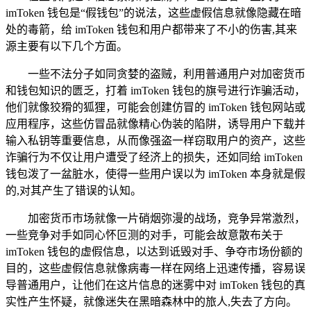
imToken 钱包是“假钱包”的说法，这些虚假信息就像隐藏在暗
处的毒箭，给 imToken 钱包和用户都带来了不小的伤害,其来
源主要有以下几个方面。
一些不法分子如同贪婪的盗贼，利用普通用户对加密货币
和钱包知识的匮乏，打着 imToken 钱包的旗号进行诈骗活动，
他们就像狡猾的狐狸，可能会创建仿冒的 imToken 钱包网站或
应用程序，这些仿冒品就像精心伪装的陷阱，诱导用户下载并
输入私钥等重要信息，从而像强盗一样窃取用户的资产，这些
诈骗行为不仅让用户遭受了经济上的损失，还如同给 imToken
钱包泼了一盆脏水，使得一些用户误以为 imToken 本身就是假
的,对其产生了错误的认知。
加密货币市场就像一片硝烟弥漫的战场，竞争异常激烈，
一些竞争对手如同心怀叵测的对手，可能会故意散布关于
imToken 钱包的虚假信息，以达到诋毁对手、争夺市场份额的
目的，这些虚假信息就像病毒一样在网络上迅速传播，容易误
导普通用户，让他们在这片信息的迷雾中对 imToken 钱包的真
实性产生怀疑，就像迷失在黑暗森林中的旅人,失去了方向。