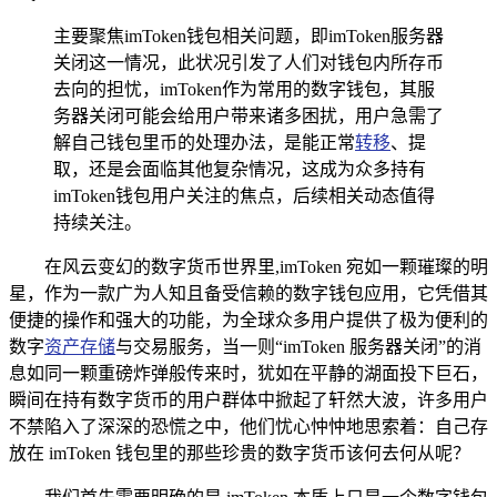
主要聚焦imToken钱包相关问题，即imToken服务器
关闭这一情况，此状况引发了人们对钱包内所存币
去向的担忧，imToken作为常用的数字钱包，其服
务器关闭可能会给用户带来诸多困扰，用户急需了
解自己钱包里币的处理办法，是能正常
转移
、提
取，还是会面临其他复杂情况，这成为众多持有
imToken钱包用户关注的焦点，后续相关动态值得
持续关注。
在风云变幻的数字货币世界里,imToken 宛如一颗璀璨的明
星，作为一款广为人知且备受信赖的数字钱包应用，它凭借其
便捷的操作和强大的功能，为全球众多用户提供了极为便利的
数字
资产存储
与交易服务，当一则“imToken 服务器关闭”的消
息如同一颗重磅炸弹般传来时，犹如在平静的湖面投下巨石，
瞬间在持有数字货币的用户群体中掀起了轩然大波，许多用户
不禁陷入了深深的恐慌之中，他们忧心忡忡地思索着：自己存
放在 imToken 钱包里的那些珍贵的数字货币该何去何从呢？