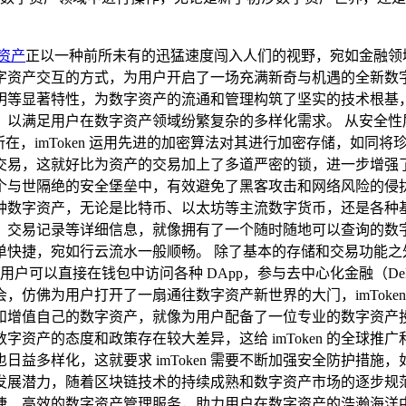
资产
正以一种前所未有的迅猛速度闯入人们的视野，宛如金融领域中
产交互的方式，为用户开启了一场充满新奇与机遇的全新数字资产
等显著特性，为数字资产的流通和管理构筑了坚实的技术根基，im
满足用户在数字资产领域纷繁复杂的多样化需求。 从安全性层面
在，imToken 运用先进的加密算法对其进行加密存储，如同
易，这就好比为资产的交易加上了多道严密的锁，进一步增强了资产
世隔绝的安全堡垒中，有效避免了黑客攻击和网络风险的侵扰。 
资产，无论是比特币、以太坊等主流数字货币，还是各种基于以太坊的 
交易记录等详细信息，就像拥有了一个随时随地可以查询的数字资产
快捷，宛如行云流水一般顺畅。 除了基本的存储和交易功能之外，
用户可以直接在钱包中访问各种 DApp，参与去中心化金融（D
，仿佛为用户打开了一扇通往数字资产新世界的大门，imToke
值自己的数字资产，就像为用户配备了一位专业的数字资产投资顾
资产的态度和政策存在较大差异，这给 imToken 的全球
益多样化，这就要求 imToken 需要不断加强安全防护措
大的发展潜力，随着区块链技术的持续成熟和数字资产市场的逐步规范
高效的数字资产管理服务，助力用户在数字资产的浩瀚海洋中自由