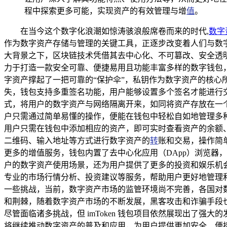
程中探索更多可能，实现资产的有效管理与增
值
。
在当今这个数字化浪潮如惊涛骇浪般席卷而来的时代,
数字
作为数字资产存储与管理的关键工具，正逐步改变着人们与数字资
大背景之下，区块链技术凭借其去中心化、不可篡改、安全透明
力于打造一款安全可靠、便捷易用且功能丰富多样的数字钱包，以
字资产撑起了一把可靠的“保护伞”，私钥作为数字资产的核心所
失，钱包支持多重签名功能，用户能够设置多个签名才能进行交
式，将用户的数字资产与网络隔离开来，如同将资产存放在一个与
户只需通过简单易懂的操作，便能在钱包中轻松自如地管理多种数字
用户只需在钱包中添加相应的资产，即可实时查看资产的余额、
二维码、输入地址等方式进行数字资产的
转
账和交易，操作简单
更多的增值服务，钱包内置了去中心化应用（DApp）浏览器，
户的数字资产使用场景，还为用户提供了更多的投资和娱乐机会
专业的市场行情分析、投资建议等服务，帮助用户更好地管理和增
一些挑战，当前，数字资产市场的监管环境尚不完善，各国对数字
和荆棘，随着数字资产市场的不断发展，黑客攻击和诈骗手段也日
尽管面临诸多挑战，但 imToken 钱包项目依然展现出了强
将继续推动数字资产的普及和应用，为用户提供更加安全、便捷、