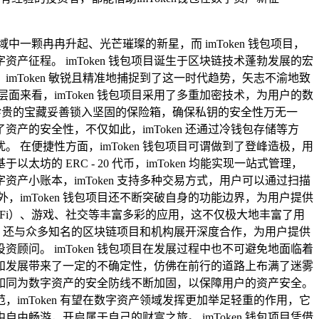
一颗冉冉升起、光芒璀璨的新星，而 imToken 钱包项目，
征程。 imToken 钱包项目诞生于区块链技术蓬勃发展的宏
Token 敏锐且精准地捕捉到了这一时代趋势，矢志不渝地致
来看，imToken 钱包项目采用了多重加密技术，为用户的数
将珍贵的宝藏妥善锁入坚固的保险箱，确保私钥的安全性万无一
的安全性，不仅如此，imToken 还通过冷钱包存储等方
在便捷性方面，imToken 钱包项目可谓做到了登峰造极，用
ERC - 20 代币，imToken 均能实现一站式管理，
小账本，imToken 支持多种交易方式，用户可以通过扫描
imToken 钱包项目还不断突破自身的功能边界，为用户提供
eFi）、游戏、社交等丰富多彩的应用，这不仅极大地丰富了用
n 还与众多知名的区块链项目和机构展开深度合作，为用户提供
问。 imToken 钱包项目在发展过程中也不可避免地面临着
推广和发展带来了一定的不确定性，仿佛在前行的道路上布满了迷雾
施，如同为数字资产的安全防线不断加固，以保障用户的资产安全。
，imToken 有望在数字资产领域发挥更加举足轻重的作用，它
畅游，开启属于自己的财富之旅。 imToken 钱包项目凭借