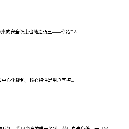
带来的安全隐患也随之凸显——你给DA...
是去中心化钱包，核心特性是用户掌控...
包私钥、找回资产的唯一关键，若用户未备份，一旦出...