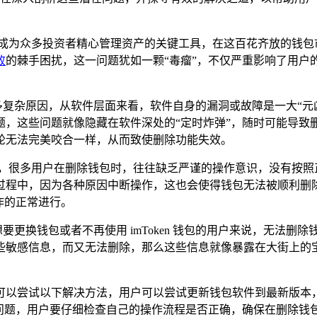
为众多投资者精心管理资产的关键工具，在这百花齐放的钱包市场
败
的棘手困扰，这一问题犹如一颗“毒瘤”，不仅严重影响了用户
着诸多复杂原因，从软件层面来看，软件自身的漏洞或故障是一大“
这些问题就像隐藏在软件深处的“定时炸弹”，随时可能导致删除操
轮无法完美咬合一样，从而致使删除功能失效。
素，很多用户在删除钱包时，往往缺乏严谨的操作意识，没有按照
过程中，因为各种原因中断操作，这也会使得钱包无法被顺利删
作的正常进行。
些想要更换钱包或者不再使用 imToken 钱包的用户来说，无法
些敏感信息，而又无法删除，那么这些信息就像暴露在大街上的
惊慌，可以尝试以下解决方法，用户可以尝试更新钱包软件到最新
的问题，用户要仔细检查自己的操作流程是否正确，确保在删除钱