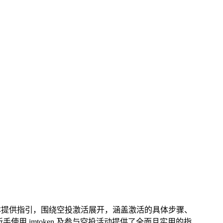
正规版本提供指引，围绕空投激活展开，涵盖激活的具体步骤、
新手使用 imtoken 及参与空投活动提供了全面且实用的指