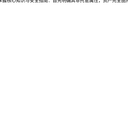
门需掌握核心知识与安全指南：首先明确其非托管属性，资产完全由