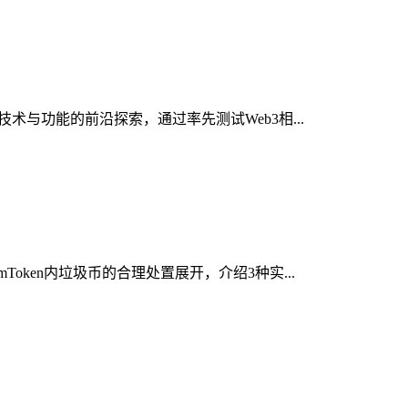
术与功能的前沿探索，通过率先测试Web3相...
ken内垃圾币的合理处置展开，介绍3种实...