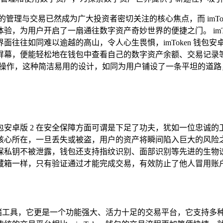
管理与交易已然成为广大投资者密切关注的核心焦点，而 imTok
，为用户开启了一扇通往数字资产奇妙世界的便捷之门。 imTok
往往如同难以逾越的高山，令人心生畏惧，imToken 钱包安
屏幕，便能轻松地在钱包中查看自己的数字资产余额、交易记录
迅速完成操作，这种简洁易用的设计，如同为用户铺设了一条平坦的
n 钱包安卓版 2 在安全保障方面可谓是下足了功夫，犹如一位忠
心所在，一旦丢失或被盗，用户的资产将瞬间陷入巨大的风险之中，
保私钥不被泄露，钱包还支持指纹识别、面部识别等先进的生物
藏箱一样，只有验证通过才能完成交易，有效防止了他人冒用账
字资产存储工具，它更是一个功能强大、活力十足的交易平台，它支