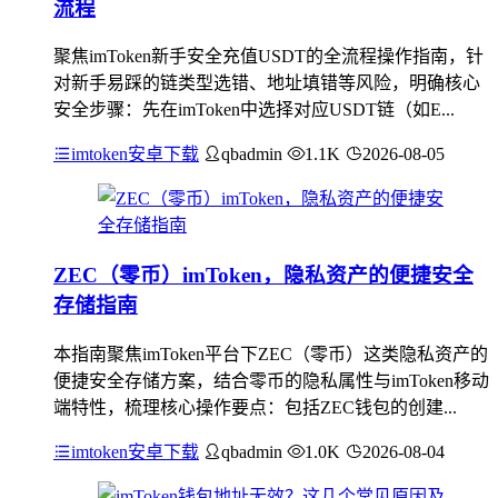
流程
聚焦imToken新手安全充值USDT的全流程操作指南，针
对新手易踩的链类型选错、地址填错等风险，明确核心
安全步骤：先在imToken中选择对应USDT链（如E...
imtoken安卓下载
qbadmin
1.1K
2026-08-05
ZEC（零币）imToken，隐私资产的便捷安全
存储指南
本指南聚焦imToken平台下ZEC（零币）这类隐私资产的
便捷安全存储方案，结合零币的隐私属性与imToken移动
端特性，梳理核心操作要点：包括ZEC钱包的创建...
imtoken安卓下载
qbadmin
1.0K
2026-08-04