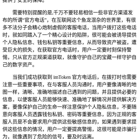
提供了安全的保障。
需要特别提醒的是,千万不要轻易相信一些非官方渠道发
布的所谓“官方电话”，在互联网这个鱼龙混杂的世界里，有很
多不法分子会精心炮制虚假的客服电话，当用户拨打这些电话
时，就如同踏入了一个精心设计的陷阱，很可能会被诱导提供
个人隐私信息、钱包私钥等重要信息，从而导致资产被盗，遭
受巨大的损失，在获取官方电话时，用户一定要时刻保持警
惕，只从官方正规渠道获取，就像守护自己的宝藏一样守护自
己的数字资产。
当我们成功获取到 imToken 官方电话后，在拨打时也需要
注意一些重要事项，在与客服人员沟通时，用户要像清晰的地
图一样，清晰、准确地描述自己遇到的问题，并且提供必要的
信息，以便客服人员能够快速、准确地了解情况并提供解决方
案，要像保护自己的生命一样注意保护个人隐私信息，不要随
意向客服人员透露钱包私钥、密码等重要信息，因为正规的客
服人员是不会要求用户提供这些敏感信息的，如果遇到要求提
供这些信息的情况，用户一定要提高警惕，这很可能是诈骗行
为，就像遇到了危险的信号，要及时远离。