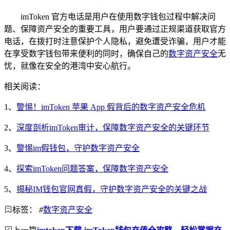
imToken 官方电话是用户在使用数字钱包过程中解决问
题、保障资产安全的重要工具，用户要通过正规渠道获取官方
电话，在拨打时注意保护个人隐私，避免遭受诈骗，用户才能
在享受数字钱包带来便利的同时，确保自己的
数字资产安全
无
忧，就像在安全的港湾中安心航行。
相关阅读：
1、
警惕！imToken 苹果 App 假背后的数字资产安全危机
2、
深度剖析imToken审计，保障数字资产安全的关键环节
3、
警惕im假钱包，守护数字资产安全
4、
探索imToken问题答案，保障数字资产安全
5、
揭秘IM钱包官网真假，守护数字资产安全的关键之战
标签：
#
数字资产安全
上一篇