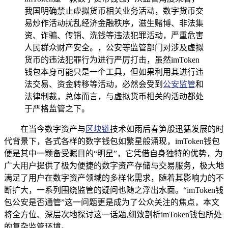
我国明确禁止虚拟货币相关业务活动，数字货币交
易炒作活动扰乱经济金融秩序，滋生赌博、非法集
资、诈骗、传销、洗钱等违法犯罪活动，严重危害
人民群众财产安全。，公安等监管部门对涉及虚拟
货币的违法犯罪行为进行严厉打击，虽然imToken
钱包本身可能只是一个工具，但如果利用其进行违
法交易、资金转移等活动，必然会受到
公安监管
和
法律制裁，总体而言，与虚拟货币相关的活动都处
于严格监管之下。
在当今数字资产与
区块链
技术如雨后春笋般迅猛发展的时
代背景下，各式各样的数字钱包如繁星般涌现，imToken钱包
便是其中一颗备受瞩目的“明星”，它凭借自身独特的优势，为
广大用户提供了极为便捷的数字资产存储与交易服务，极大地
满足了用户在数字资产领域的多样化需求，随着其影响力的不
断扩大，一系列围绕监管的疑问也随之浮出水面。“imToken钱
包公安是否通管”这一问题更是成为了公众关注的焦点，本文
将全方位、深层次地探讨这一话题,细致剖析imToken钱包所处
的复杂监管环境。