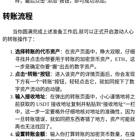
样，最后点击“添加”按钮，即可成功添加。
转账流程
当你圆满完成上述准备工作后,就可以正式开启激动人心
的转账操作了：
选择转账的代币资产
：在资产页面中，睁大双眼，仔细
寻找并点击你想要用于转账的加密货币资产，ETH，这
一步是确定你要“搬”出去的数字资产。
点击“转账”按钮
：进入该资产的详情页面后，你会发现
下方有一个“转账”按钮，轻轻点击它，就如同按下了数
字资产流动的启动键。
输入接收地址
：在弹出的转账页面中，小心谨慎地将之
前获取的 USDT 接收地址复制并粘贴到“接收地址”一栏
中，这一步一定要格外仔细地核对地址的准确性，因为
一旦转账错误，就如同把东西寄错了地方，资产可能就
再也无法找回了。
设置转账金额
：输入你打算转账的加密货币数量，在操