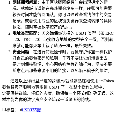
网络拥堵问题
：由于区块链网络有时会出现拥堵的情
况，就像城市道路在高峰期会堵车一样，转账可能需要
较长时间才能得到确认，你可以通过查看钱包中的交易
记录，或者使用专业的区块链浏览器来查询转账的具体
状态，随时掌握数字资产的动向。
地址类型匹配
：务必确保你选择的 USDT 类型（如 ERC
- 20、TRC - 20）与接收方地址的类型完全一致，否则转
账就可能像火车上错了轨道一样，最终失败。
安全问题
：在进行转账操作时，要像守护珍宝一样保护
好自己的钱包密码和私钥，千万不要让它们泄露出去，
要时刻保持警惕，小心网络钓鱼等诈骗行为，坚决不要
随意点击那些来源不明的链接，以免陷入骗子的陷阱。
通过以上详细且严谨的步骤,你就能够熟练地使用 imToken
钱包将资产顺利地转账到 USDT 了，在整个操作过程中，一
定要保持谨慎、仔细的态度，确保每一个环节都准确无误，这
样才能为你的数字资产安全筑起一道坚固的防线。
标签：
#
USDT转账