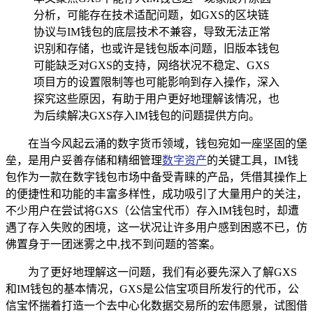
分析，可能存在技术适配问题，如GXS的区块链
协议与IM钱包的底层技术不兼容，导致无法正常
识别和存储，也或许是钱包版本问题，旧版本钱包
可能缺乏对GXS的支持，网络状况不稳定、GXS
项目方的设置限制等也可能影响到存入操作，深入
探究这些原因，有助于用户更好地理解该情况，也
为后续解决GXS存入IM钱包的问题提供方向。
在当今风起云涌的数字货币领域，钱包宛如一座坚固的堡
垒，是用户妥善存储和精细管理
数字资产
的关键工具，IM钱
包作为一款在数字钱包市场中备受青睐的产品，凭借其操作上
的便捷性和功能的丰富多样性，成功吸引了大量用户的关注，
不少用户在尝试将GXS（公信宝代币）存入IM钱包时，却遭
遇了存入失败的困境，这一状况让许多用户感到困惑不已，仿
佛置身于一团迷雾之中,找不到问题的答案。
为了更好地理解这一问题，我们有必要先深入了解GXS
和IM钱包的基本情况，GXS是公信宝项目所发行的代币，公
信宝怀揣着打造一个去中心化数据交易所的宏伟愿景，试图借