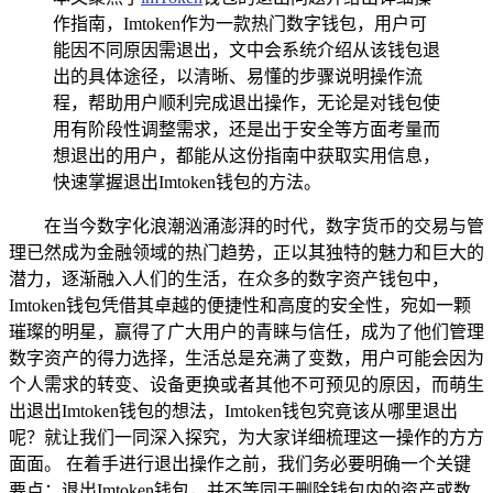
作指南，Imtoken作为一款热门数字钱包，用户可
能因不同原因需退出，文中会系统介绍从该钱包退
出的具体途径，以清晰、易懂的步骤说明操作流
程，帮助用户顺利完成退出操作，无论是对钱包使
用有阶段性调整需求，还是出于安全等方面考量而
想退出的用户，都能从这份指南中获取实用信息，
快速掌握退出Imtoken钱包的方法。
在当今数字化浪潮汹涌澎湃的时代，数字货币的交易与管
理已然成为金融领域的热门趋势，正以其独特的魅力和巨大的
潜力，逐渐融入人们的生活，在众多的数字资产钱包中，
Imtoken钱包凭借其卓越的便捷性和高度的安全性，宛如一颗
璀璨的明星，赢得了广大用户的青睐与信任，成为了他们管理
数字资产的得力选择，生活总是充满了变数，用户可能会因为
个人需求的转变、设备更换或者其他不可预见的原因，而萌生
出退出Imtoken钱包的想法，Imtoken钱包究竟该从哪里退出
呢？就让我们一同深入探究，为大家详细梳理这一操作的方方
面面。 在着手进行退出操作之前，我们务必要明确一个关键
要点：退出Imtoken钱包，并不等同于删除钱包内的资产或数