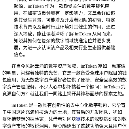
起源，imToken 作为一款颇受关注的数字钱包应
用，在加密货币领域有一定影响力，文章会详细追
溯其诞生背景，可能涉及开发者团队的初衷、特定
技术背景以及当时行业环境对其催生的作用，通过
深入揭秘，能让读者清晰了解 imToken 从何而来，
知晓其如何在复杂的数字领域找准定位并逐步发
展，为进一步认识该产品及相关行业生态提供基础
信息。
在当今风起云涌的数字资产领域，imToken 宛如一颗璀璨
的明星，闪耀着独特的光芒，它是一款备受全球用户瞩目的钱
包应用，为无数数字资产爱好者提供了便捷、安全且高效的数
字资产管理服务，不少人心中都怀揣着一个疑问：imToken 究
竟源自何方？就让我们一同踏上揭开其神秘面纱的探索之旅。
imToken 是一款具有创新性的去中心化数字钱包，它孕育
于中国这片充满科技活力的土地，其背后的开发团队，犹如一
群怀揣梦想的探险家，凭借着对区块
链
技术的深刻钻研和对数
字资产市场的敏锐洞察，精心雕琢出了这款功能强大且用户体