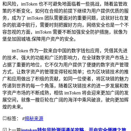
和风险，imToken 也不可避免地面临着一些挑战，随着监管政
策的不断变化，如何在合规的前提下继续为用户提供优质的服
务，成为了 imToken 团队需要面对的重要问题，这就好比在复
杂的航道中航行，需要时刻把握好方向，网络安全也是一个不
容忽视的方面，imToken 需要不断加强安全防护措施，就像为
堡垒加固城墙,保障用户资产的安全。
imToken 作为一款来自中国的数字钱包应用，凭借其先进
的技术、强大的功能和广泛的影响力，在全球数字资产市场上
占据了重要的地位，它不仅为用户提供了便捷的数字资产管理
方式，让数字资产的管理变得轻松简单；也为区块链技术的推
广和应用做出了积极的贡献，如同一位使者，将区块链的魅力
传递到世界的每一个角落，随着区块链技术的进一步发展和数
字资产市场的不断成熟，相信 imToken 将会迎来更加广阔的发
展空间，就像一艘巨轮在广阔的海洋中乘风破浪，驶向更加辉
煌的未来。
标签：
#
揭秘来源
上一篇
imtoken钱包风险测评通关攻略，开启安全便捷之旅