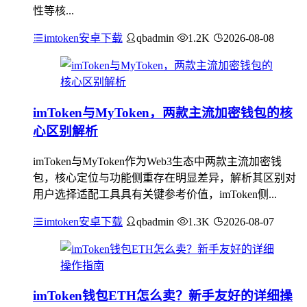
性等核...
imtoken安卓下载
qbadmin
1.2K
2026-08-08
imToken与MyToken，两款主流加密钱包的核
心区别解析
imToken与MyToken作为Web3生态中两款主流加密钱
包，核心定位与功能侧重存在明显差异，解析其区别对
用户选择适配工具具有关键参考价值，imToken侧...
imtoken安卓下载
qbadmin
1.3K
2026-08-07
imToken钱包ETH怎么卖？新手友好的详细操