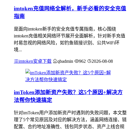
imtoken充值网络全解析，新手必看的安全充值
指南
是面向imtoken新手的安全充值专属指南，核心围绕
imtoken充值相关网络环节展开全面解析，针对新手充值
时易忽视的网络风险，如钓鱼链接识别、公共WiFi环
境...
imtoken安卓下载
qbadmin
962
2026-08-08
imToken添加新资产失败？这5个原因+解决方
法帮你快速搞定
针对imToken用户添加新资产时遇到的失败问题，本文整
理了5个常见原因及对应的解决方法，涵盖网络连接、链
配置、合约地址准确性、钱包同步状态、资产上线合规