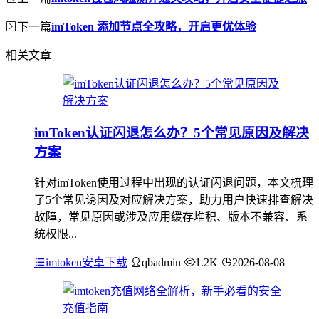
下一篇
imToken 添加节点全攻略，开启更优体验
相关文章
imToken认证闪退怎么办？5个常见原因及解决
方案
针对imToken使用过程中出现的认证闪退问题，本文梳理
了5个常见诱因及对应解决方案，助力用户快速排查解决
故障，常见原因或涉及应用缓存堆积、版本不兼容、系
统权限...
imtoken安卓下载
qbadmin
1.2K
2026-08-08