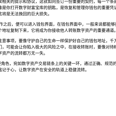
读相关的提示和协议，这就如同签订一份重要的契约，每一个条
像是你打开数字财富宝库的钥匙，是恢复和管理你钱包的重要凭
这将是无法挽回的巨大损失。
作之后，便可以进入钱包界面，在钱包界面中，一般来说都能够
地将这个地址复制下来，它将成为你接收他人转账数字资产的重要通道
忽视的注意事项，要像守护自己的生命一样保护好自己的钱包地址
门，可能会让你陷入极大的风险之中，在接收转账时，要像对待
字资产的流转都万无一失。
缺的重要角色，宛如数字资产交易链条上的关键一环，通过正确、规
铭记于心，让数字资产在安全的轨道上稳健流转。