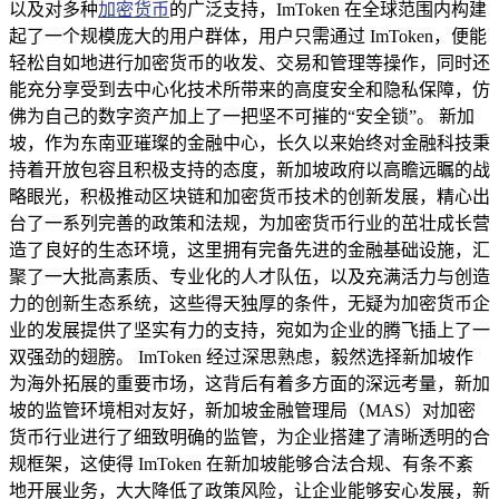
以及对多种
加密货币
的广泛支持，ImToken 在全球范围内构建
起了一个规模庞大的用户群体，用户只需通过 ImToken，便能
轻松自如地进行加密货币的收发、交易和管理等操作，同时还
能充分享受到去中心化技术所带来的高度安全和隐私保障，仿
佛为自己的数字资产加上了一把坚不可摧的“安全锁”。 新加
坡，作为东南亚璀璨的金融中心，长久以来始终对金融科技秉
持着开放包容且积极支持的态度，新加坡政府以高瞻远瞩的战
略眼光，积极推动区块链和加密货币技术的创新发展，精心出
台了一系列完善的政策和法规，为加密货币行业的茁壮成长营
造了良好的生态环境，这里拥有完备先进的金融基础设施，汇
聚了一大批高素质、专业化的人才队伍，以及充满活力与创造
力的创新生态系统，这些得天独厚的条件，无疑为加密货币企
业的发展提供了坚实有力的支持，宛如为企业的腾飞插上了一
双强劲的翅膀。 ImToken 经过深思熟虑，毅然选择新加坡作
为海外拓展的重要市场，这背后有着多方面的深远考量，新加
坡的监管环境相对友好，新加坡金融管理局（MAS）对加密
货币行业进行了细致明确的监管，为企业搭建了清晰透明的合
规框架，这使得 ImToken 在新加坡能够合法合规、有条不紊
地开展业务，大大降低了政策风险，让企业能够安心发展，新