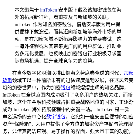
本文聚焦于
imToken
安卓版下载及该加密钱包在海
外的拓展新征程，着重提及与新加坡的关联，
imToken 作为知名加密钱包，借助安卓版为用户提
供便捷下载途径，而其迈向新加坡等海外市场的举
动，是在加密领域不断拓展影响力的重要尝试，这
一海外征程或为其带来更广阔的用户群体，推动业
务多元化发展，也反映出加密钱包行业积极寻求国
际市场机遇、提升全球竞争力的趋势。
在当今数字化浪潮以排山倒海之势席卷全球的时代，
加密
货币
领域正以一种前所未有的迅猛速度蓬勃发展，在这风云变
幻的加密世界中，作为加密
钱包
领域熠熠生辉的知名品牌，
ImToken 在全球范围内成功吸引了众多用户的热切关注，而新
加坡，这个在金融科技领域占据重要战略地位的国家，正逐渐
成为 ImToken 海外拓展征程中的关键一站。 ImToken 是一款
声名远扬的去中心化
数字钱包
，它宛如一座安全且便捷的加密
资产“保险箱”，为用户提供了全方位的加密资产存储与管理服
务，凭借其简洁直观、易于操作的界面，强大且丰富的功能，