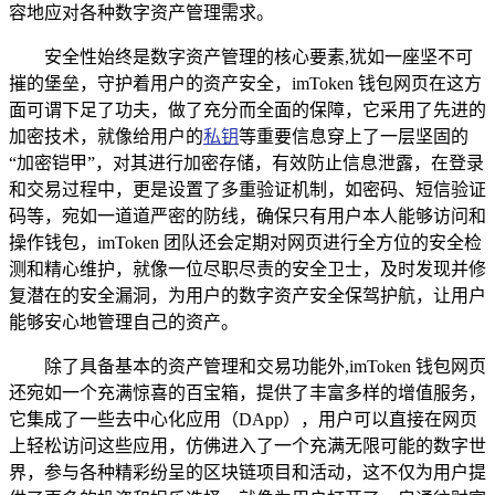
容地应对各种数字资产管理需求。
安全性始终是数字资产管理的核心要素,犹如一座坚不可
摧的堡垒，守护着用户的资产安全，imToken 钱包网页在这方
面可谓下足了功夫，做了充分而全面的保障，它采用了先进的
加密技术，就像给用户的
私钥
等重要信息穿上了一层坚固的
“加密铠甲”，对其进行加密存储，有效防止信息泄露，在登录
和交易过程中，更是设置了多重验证机制，如密码、短信验证
码等，宛如一道道严密的防线，确保只有用户本人能够访问和
操作钱包，imToken 团队还会定期对网页进行全方位的安全检
测和精心维护，就像一位尽职尽责的安全卫士，及时发现并修
复潜在的安全漏洞，为用户的数字资产安全保驾护航，让用户
能够安心地管理自己的资产。
除了具备基本的资产管理和交易功能外,imToken 钱包网页
还宛如一个充满惊喜的百宝箱，提供了丰富多样的增值服务，
它集成了一些去中心化应用（DApp），用户可以直接在网页
上轻松访问这些应用，仿佛进入了一个充满无限可能的数字世
界，参与各种精彩纷呈的区块链项目和活动，这不仅为用户提