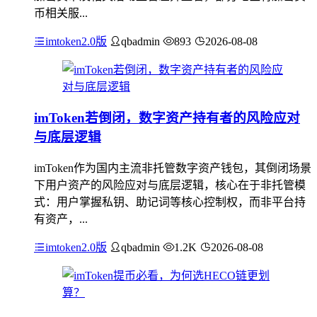
币相关服...
imtoken2.0版
qbadmin
893
2026-08-08
imToken若倒闭，数字资产持有者的风险应对
与底层逻辑
imToken作为国内主流非托管数字资产钱包，其倒闭场景
下用户资产的风险应对与底层逻辑，核心在于非托管模
式：用户掌握私钥、助记词等核心控制权，而非平台持
有资产，...
imtoken2.0版
qbadmin
1.2K
2026-08-08