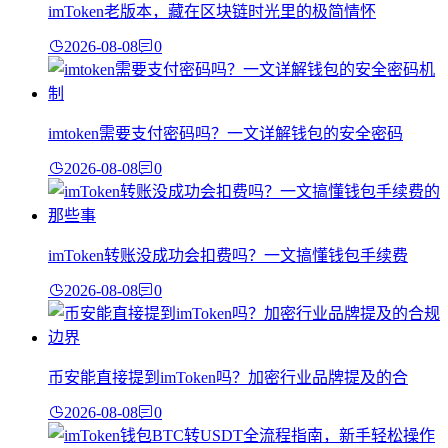
imToken老版本，藏在区块链时光里的极简情怀
2026-08-08
0
imtoken需要支付密码吗？一文详解钱包的安全密码
2026-08-08
0
imToken转账没成功会扣费吗？一文搞懂钱包手续费
2026-08-08
0
币安能直接提到imToken吗？加密行业品牌提及的合
2026-08-08
0