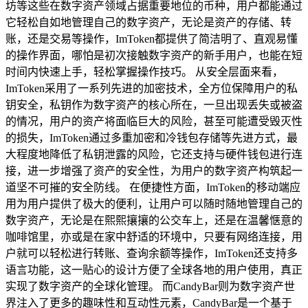
坊等这些在数字资产领域占据重要地位的币种，用户都能通过
它轻松自如地管理自己的数字资产，无论是资产的存储、转
账，还是交易等操作，ImToken都提供了简洁明了、直观易懂
的操作界面，哪怕是初次接触数字资产的新手用户，也能在短
时间内快速上手，轻松掌握操作技巧。 从安全层面来看，
ImToken采用了一系列先进的加密技术，全方位保障用户的私
钥安全，私钥作为数字资产的核心所在，一旦出现丢失或被盗
的情况，用户的资产将面临巨大的风险，甚至可能遭受毁灭性
的损失，ImToken通过多重加密和冷钱包存储等先进方式，最
大程度地降低了私钥泄露的风险，它还支持与硬件钱包进行连
接，进一步增强了资产的安全性，为用户的数字资产构筑起一
道坚不可摧的安全防线。 在便捷性方面，ImToken的移动端应
用为用户提供了极大的便利，让用户可以随时随地管理自己的
数字资产，无论是在熙熙攘攘的公交车上，还是在温馨惬意的
咖啡馆里，亦或是在家中舒适的环境中，只要有网络连接，用
户就可以轻松进行转账、查询余额等操作，ImToken还支持多
语言功能，这一贴心的设计方便了全球各地的用户使用，真正
实现了数字资产的全球化管理。 而CandyBar则为数字资产世
界注入了更多的趣味性和互动性元素，CandyBar是一个基于