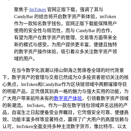
聚焦于
ImToken
官网正版下载，强调了其与
CandyBar 的结合将开启数字资产新体验，imToken
作为一款知名数字钱包，官网正版下载能保障用户
使用的安全性与规范性，而与 CandyBar 的合作，
有望为用户在数字资产的管理、交易等方面带来全
新的模式与感受，为用户提供更丰富、便捷且独特
的数字资产操作体验，吸引着众多关注数字资产领
域的用户。
在当今数字化浪潮以排山倒海之势席卷全球的时代背景
下，数字资产的管理与交易已然成为众多投资者密切关注的核
心焦点，ImToken和CandyBar作为区块链领域中两颗璀璨夺目
的明星产品，正凭借其别具一格的魅力与强大实用的功能，为
广大用户带来前所未有的
数字资产体验
，引领着数字资产领域
的新潮流。 ImToken，作为一款在数字钱包领域声名远扬的产
品，自诞生之日起便备受业界瞩目，它凭借安全可靠、便捷高
效、功能丰富多样等显著特点，赢得了广大用户的高度信赖与
认可，ImToken全面支持多种主流数字货币，像比特币、以太