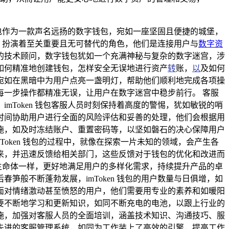
钱包作为一款声名远扬的数字钱包，宛如一座坚固且便捷的城堡，
士，扮演着至关重要且无可替代的角色，他们是连接用户与
数字资
贴心的技术顾问，数字钱包犹如一个充满神秘与复杂的数字迷宫，涉
如何精准地创建钱包，怎样安全无误地进行资产
转
账，
以
及如何
宛如在黑暗中为用户点亮一盏明灯，帮助他们顺利地完成各项操
一步操作都精准无误，让用户在数字迷宫中稳步前行。 客服
Token 钱包客服人员时刻保持着高度的警惕，犹如敏锐的哨
时间协助用户进行全面的风险评估和妥善的处理，他们会根据用
施，如及时冻结账户、重置密码等，以坚如磐石的决心保障用户
oken 钱包的过程中，就像在探索一片未知的领域，会产生各
来，并迅速反馈给相关部门，这些反馈对于钱包的优化和改进而
能生命体一样，更好地满足用户的多样化需求，持续提升产品的卓
春笋般不断蓬勃发展，imToken 钱包的用户数量与日俱增，如
面对情绪激动甚至愤怒的用户，他们需要用专业的素养和如暖阳
要不断地学习和更新知识，如同不断充电的电池，以跟上行业的
的措施，加强对客服人员的全面培训，涵盖技术知识、沟通技巧、服
先进的客服管理系统，如同为工作装上了高效的引擎，提高工作