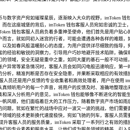
与数字资产宛如璀璨星辰，逐渐映入大众的视野，imToken 
而在这座城堡的背后，imToken 钱包客服人员宛如忠诚的卫
Token 钱包客服人员肩负着多重神圣使命，他们首先是用户
户而言，就如同初入迷宫的行者，可能会遭遇各种各样的难题，
，以及如春风般温暖耐心的态度，为用户提供详尽细致的指导，
富的经验和敏锐的洞察力，引导用户巧妙地避开技术陷阱，确保每
的领域，安全无疑是重中之重，如同大厦的基石一般不可动摇，im
账户异常等紧急情况时，客服人员会如同闪电般迅速响应，第一
的分析，精准判断是否存在安全隐患，并果断采取相应的有效措
人员还是用户反馈的专业收集者和高效处理者，用户在使用 imT
认真倾听用户的每一个声音，将用户的反馈及时、准确地整理出
和深入分析用户的意见，imToken 钱包能够像不断进化的智
并非一帆风顺，他们面临着巨大的工作压力，随着数字资产市场如雨后
的问题，犹如在繁忙的战场中应对一波又一波的挑战，他们需要
产领域的技术更新换代速度极快，宛如飞驰的列车，客服人员需
升客服人员的服务质量，imToken 采取了一系列行之有效
他们的专业素养和服务水平，让他们成为服务领域的精英，引入