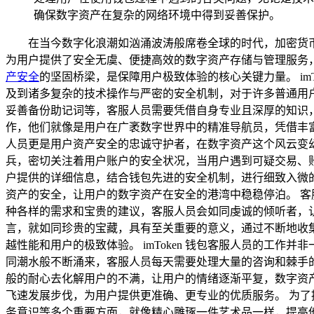
确保数字资产在复杂的网络环境中得到妥善保护。
在当今数字化浪潮如汹涌波涛般席卷全球的时代，加密货币
为用户提供了安全无虞、便捷高效的数字资产存储与管理服务，
产安全
的坚固桥梁，是保障用户极致体验的核心关键力量。 im
及到诸多复杂的技术操作与严密的安全机制，对于许多普通用
妥善备份助记词等，客服人员需要凭借自身专业且深厚的知识
作，他们就像是用户在广袤数字世界中的精准导航员，凭借丰
人员更是用户资产安全的忠诚守护者，在数字资产这个风云变幻
兵，密切关注着用户账户的安全状况，当用户遇到可疑交易、
户提供的详细信息，结合钱包先进的安全机制，进行细致入微
资产的安全，让用户的数字资产在安全的港湾中稳稳停泊。 客服
种各样的需求和宝贵的建议，客服人员会如同虔诚的倾听者，
言，就如同珍贵的宝藏，具有至关重要的意义，通过不断地收集
越性能和用户的极致体验。 imToken 钱包客服人员的工作
同潮水般不断涌来，客服人员每天需要处理大量的咨询和棘手
般的耐心去化解用户的不满，让用户的情绪逐渐平复，数字资
飞速发展步伐，为用户提供更准确、更专业的优质服务。 为了提
务意识等多个重要方面，就像精心雕琢一件艺术品一样，提高