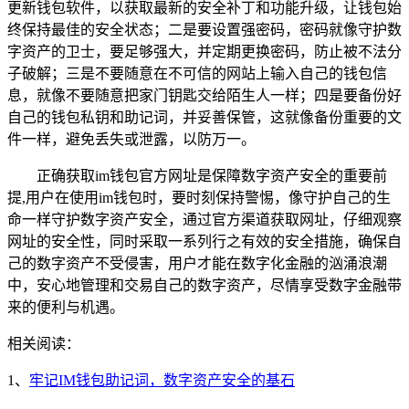
更新钱包软件，以获取最新的安全补丁和功能升级，让钱包始
终保持最佳的安全状态；二是要设置强密码，密码就像守护数
字资产的卫士，要足够强大，并定期更换密码，防止被不法分
子破解；三是不要随意在不可信的网站上输入自己的钱包信
息，就像不要随意把家门钥匙交给陌生人一样；四是要备份好
自己的钱包私钥和助记词，并妥善保管，这就像备份重要的文
件一样，避免丢失或泄露，以防万一。
正确获取im钱包官方网址是保障数字资产安全的重要前
提,用户在使用im钱包时，要时刻保持警惕，像守护自己的生
命一样守护数字资产安全，通过官方渠道获取网址，仔细观察
网址的安全性，同时采取一系列行之有效的安全措施，确保自
己的数字资产不受侵害，用户才能在数字化金融的汹涌浪潮
中，安心地管理和交易自己的数字资产，尽情享受数字金融带
来的便利与机遇。
相关阅读：
1、
牢记IM钱包助记词，数字资产安全的基石