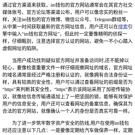
通过官方渠道来获取，im钱包的官方网站通常会在其官方社交
媒体账号、官方论坛等渠道公布，用户可以像忠实的粉丝一
样，关注im钱包的官方微博、微信公众号、Telegram群组等，
从中第一时间获取最新的官方网址信息，用户还可以在
搜索
引
擎中输入“im钱包官方网址”，但此时一定要像精明的侦探一
样，仔细甄别，注意选择官方认证的网站，避免一不小心踏入
虚假网址的陷阱。
当用户成功找到疑似官方网址并准备访问时,还不能掉以
轻心，要像检查重要文件一样仔细观察网址的域名，官方网址
的域名通常是经过严格注册和认证的，就像拥有合法身份证一
样，具有较高的安全性，用户可以通过查看网址的前缀是否为
“https”来判断其安全性，“https”表示该网站采用了加密传输协
议，就像给信息传输通道加上了一把坚固的锁，能够有效保护
用户的信息安全，用户还可以查看网址的备案信息，确保其为
合法的官方网站，就像确认一个人的身份是否真实可靠一样。
为了进一步筑牢数字资产安全的防线,用户在使用im钱包
时还应注意以下几点：一是要像定期给汽车做保养一样，定期