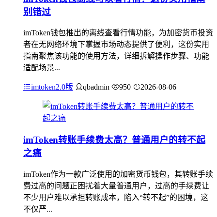
别错过
imToken钱包推出的离线查看行情功能，为加密货币投资
者在无网络环境下掌握市场动态提供了便利，这份实用
指南聚焦该功能的使用方法，详细拆解操作步骤、功能
适配场景...
imtoken2.0版
qbadmin
950
2026-08-06
imToken转账手续费太高？普通用户的转不起
之痛
imToken作为一款广泛使用的加密货币钱包，其转账手续
费过高的问题正困扰着大量普通用户，过高的手续费让
不少用户难以承担转账成本，陷入“转不起”的困境，这
不仅严...