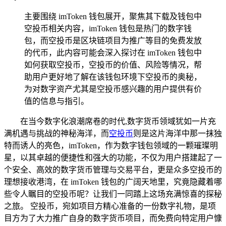
主要围绕 imToken 钱包展开，聚焦其下载及钱包中
空投币相关内容，imToken 钱包是热门的数字钱
包，而空投币是区块链项目为推广等目的免费发放
的代币，此内容可能会深入探讨在 imToken 钱包中
如何获取空投币，空投币的价值、风险等情况，帮
助用户更好地了解在该钱包环境下空投币的奥秘，
为对数字资产尤其是空投币感兴趣的用户提供有价
值的信息与指引。
在当今数字化浪潮席卷的时代,数字货币领域犹如一片充
满机遇与挑战的神秘海洋，而
空投币
则是这片海洋中那一抹独
特而诱人的亮色，imToken，作为数字钱包领域的一颗璀璨明
星，以其卓越的便捷性和强大的功能，不仅为用户搭建起了一
个安全、高效的数字货币管理与交易平台，更是众多空投币的
理想接收港湾，在 imToken 钱包的广阔天地里，究竟隐藏着哪
些令人瞩目的空投币呢？让我们一同踏上这场充满惊喜的探秘
之旅。 空投币，宛如项目方精心准备的一份数字礼物，是项
目方为了大力推广自身的数字货币项目，而免费向特定用户慷