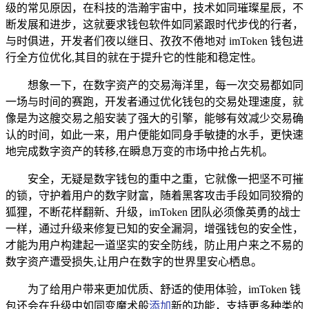
级的常见原因，在科技的浩瀚宇宙中，技术如同璀璨星辰，不
断发展和进步，这就要求钱包软件如同紧跟时代步伐的行者，
与时俱进，开发者们夜以继日、孜孜不倦地对 imToken 钱包进
行全方位优化,其目的就在于提升它的性能和稳定性。
想象一下，在数字资产的交易海洋里，每一次交易都如同
一场与时间的赛跑，开发者通过优化钱包的交易处理速度，就
像是为这艘交易之船安装了强大的引擎，能够有效减少交易确
认的时间，如此一来，用户便能如同身手敏捷的水手，更快速
地完成数字资产的转移,在瞬息万变的市场中抢占先机。
安全，无疑是数字钱包的重中之重，它就像一把坚不可摧
的锁，守护着用户的数字财富，随着黑客攻击手段如同狡猾的
狐狸，不断花样翻新、升级，imToken 团队必须像英勇的战士
一样，通过升级来修复已知的安全漏洞，增强钱包的安全性，
才能为用户构建起一道坚实的安全防线，防止用户来之不易的
数字资产遭受损失,让用户在数字的世界里安心栖息。
为了给用户带来更加优质、舒适的使用体验，imToken 钱
包还会在升级中如同变魔术般
添加
新的功能，支持更多种类的