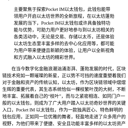
主要聚焦于探索Pocket IM以太钱包，此钱包能带
领用户开启以太坊世界的全新旅程，在以太坊蓬勃
发展的当下，Pocket IM以太钱包或许具备独特功
能与优势，可助力用户更好地参与到以太坊相关的
各类活动中，无论是交易、存储以太币，还是体验
以太坊生态里丰富多样的去中心化应用等，都可能
为用户带来便捷且新颖的体验，让用户以全新视角
和方式融入以太坊的精彩世界。
在当今数字化金融浪潮汹涌澎湃、蓬勃发展的时代，区块
链技术宛如一颗璀璨的新星，正以势不可挡的速度重塑着我们
对于金融和资产的传统认知，以太坊，作为区块链领域中熠熠
生辉的重要代表，其生态系统恰似一棵枝繁叶茂的大树，不断
地丰富、拓展着自己的“枝叶”，而与之紧密相连、如同门户一
般的以太钱包，则成为了广大用户踏入以太坊奇妙世界的关键
入口，Pocket IM 以太钱包，作为一款独具匠心、特色鲜明的
钱包应用，正如同一位优雅的舞者，轻盈地走进了众多用户的
视野，为他们带来了便捷、安全且功能丰富多样的以太坊资产