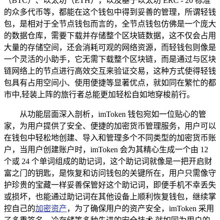
（BTC）、以太坊（ETH），以及基于以太坊 ERC - 20 标准
的众多代币等，都能在这个钱包中得到妥善的管理，所谓轻钱
包，是相对于全节点钱包而言的，全节点钱包仿佛是一个庞大
的数据仓库，需要下载并存储整个区块链数据，这不仅会占用
大量的存储空间，还会消耗可观的网络资源，而轻钱包则像是
一个灵活的小助手，它无需下载整个区块链，而是通过与区块
链网络上的节点进行高效交互来验证交易，这种方式使得轻钱
包具有占用空间小、使用便捷等显著优点，就如同在繁忙的都
市中,轻装上阵的旅行者总能更加轻松自如地穿梭前行。
从功能层面深入剖析，imToken 钱包宛如一位贴心的管
家，为用户提供了安全、便捷的加密货币管理服务，用户可以
在钱包中轻松地创建、导入和管理多个不同类型的加密货币账
户，当用户创建账户时，imToken 会为其精心生成一个由 12
个或 24 个单词组成的助记词，这个助记词就像是一把开启财
富之门的钥匙，是恢复和访问钱包的关键所在，用户只需像守
护珍贵的宝藏一样妥善保管好这个助记词，即便手机不幸丢失
或损坏，也能通过助记词在其他设备上顺利恢复钱包，继续掌
控自己的
加密资产
，为了确保用户的资产安全，imToken 采用