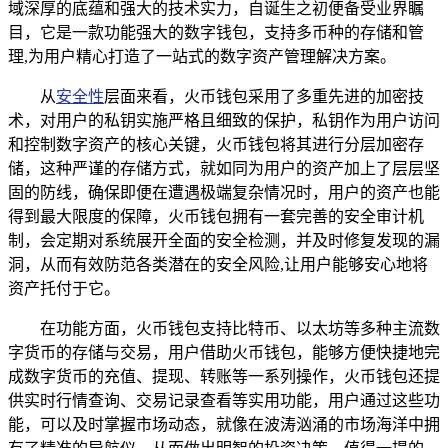
域深厚的底蕴和强大的技术实力，自诞生之初便备受业界瞩
目，它是一款功能强大的数字钱包，支持多币种的存储和管
理,为用户精心打造了一站式的数字资产管理解决方案。
从
安全性
层面来看，火币钱包采用了多重先进的加密技
术，对用户的私钥实施严格且细致的保护，私钥作为用户访问
和控制数字资产的核心关键，火币钱包将其进行分层加密存
储，这种严谨的存储方式，就如同为用户的资产加上了层层坚
固的防线，确保即便在遭遇极端复杂情况时，用户的资产也能
得到最大限度的保障，火币钱包拥有一套完善的安全审计机
制，会定期对系统展开全面的安全检测，并及时修复发现的漏
洞，从而有效防范各类潜在的安全风险,让用户能够安心地将
资产托付于它。
在功能方面，火币钱包支持比特币、以太坊等多种主流数
字货币的存储与交易，用户借助火币钱包，能够方便快捷地完
成数字货币的充值、提现、转账等一系列操作，火币钱包还提
供实时行情查询、交易记录查看等实用功能，用户通过这些功
能，可以及时掌握市场动态，就像在波涛汹涌的市场海洋中拥