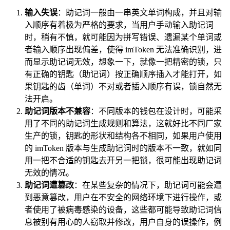
输入失误
：助记词一般由一串英文单词构成，并且对输
入顺序有着极为严格的要求，当用户手动输入助记词
时，稍有不慎，就可能因为拼写错误、遗漏某个单词或
者输入顺序出现偏差，使得 imToken 无法准确识别，进
而显示助记词无效，想象一下，就像一把精密的锁，只
有正确的钥匙（助记词）按正确顺序插入才能打开，如
果钥匙的齿（单词）不对或者插入顺序有误，锁自然无
法开启。
助记词版本不兼容
：不同版本的钱包在设计时，可能采
用了不同的助记词生成规则和算法，这就好比不同厂家
生产的锁，钥匙的形状和结构各不相同，如果用户使用
的 imToken 版本与生成助记词时的版本不一致，就如同
用一把不合适的钥匙去开另一把锁，很可能出现助记词
无效的情况。
助记词遭篡改
：在某些复杂的情况下，助记词可能会遭
到恶意篡改，用户在不安全的网络环境下进行操作，或
者使用了被病毒感染的设备，这些都可能导致助记词信
息被别有用心的人窃取并修改，用户自身的误操作，例