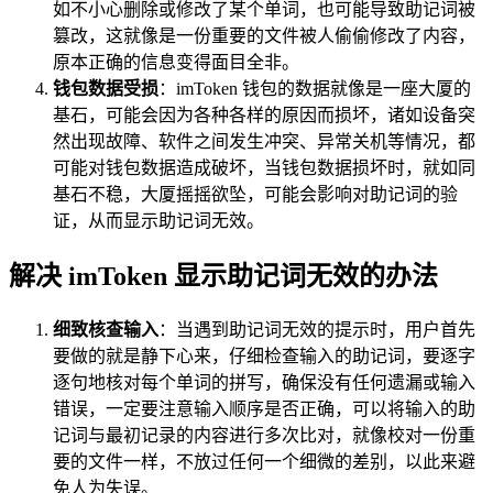
如不小心删除或修改了某个单词，也可能导致助记词被
篡改，这就像是一份重要的文件被人偷偷修改了内容，
原本正确的信息变得面目全非。
钱包数据受损
：imToken 钱包的数据就像是一座大厦的
基石，可能会因为各种各样的原因而损坏，诸如设备突
然出现故障、软件之间发生冲突、异常关机等情况，都
可能对钱包数据造成破坏，当钱包数据损坏时，就如同
基石不稳，大厦摇摇欲坠，可能会影响对助记词的验
证，从而显示助记词无效。
解决 imToken 显示助记词无效的办法
细致核查输入
：当遇到助记词无效的提示时，用户首先
要做的就是静下心来，仔细检查输入的助记词，要逐字
逐句地核对每个单词的拼写，确保没有任何遗漏或输入
错误，一定要注意输入顺序是否正确，可以将输入的助
记词与最初记录的内容进行多次比对，就像校对一份重
要的文件一样，不放过任何一个细微的差别，以此来避
免人为失误。