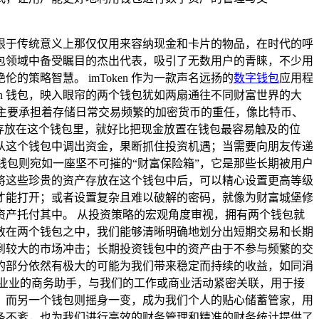
限于传统意义上那仅仅用来容纳现金和卡片的物品，在时代的呼
包领域中备受瞩目的杰出代表，吸引了无数用户的青睐，不少用
的策略智慧。 imToken 作为一款声名远扬的
数字钱包
应用程
en 钱包，映入眼帘的两个钱包犹如两扇通往不同财富世界的大
，主要承担着存储日常交易频繁的加密货币的重任，像比特币、
存放在这个钱包里，就好比把现金放置在钱包最容易触及的位
从这个钱包中调出资金，果断抓住投资机遇；当需要向朋友传递
钱包则宛如一座坚不可摧的“财富保险箱”，它是那些长期被用户
将这些珍贵的资产存放在这个钱包中后，可以精心设置更高等级
才能打开；或者设置复杂且难以破解的密码，就像为财富城堡修
产托付其中。 从投资策略的宏观角度审视，拥有两个钱包就
散在两个钱包之中，我们能够清晰明确地划分出短期交易和长期
到较大的市场冲击；长期投资钱包中的资产由于不参与频繁的交
的部分依然有极大的可能为我们带来稳定而持续的收益，如同涓
业业的商务助手，与我们的工作或商业活动紧密关联，用于接
，而另一个钱包则摇身一变，成为我们个人的贴心储蓄管家，用
条不紊，也为我们进行高效的财务管理和精准的财务统计提供了