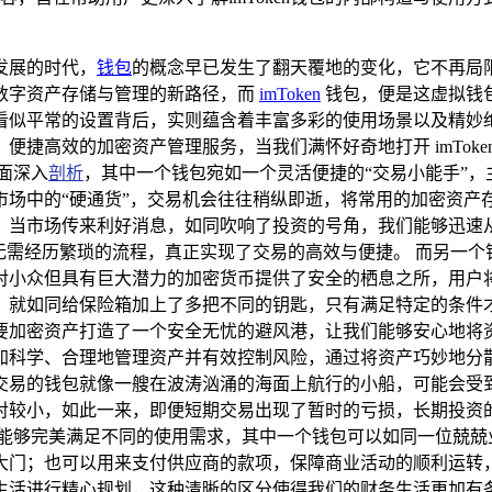
发展的时代，
钱包
的概念早已发生了翻天覆地的变化，它不再局
数字资产存储与管理的新路径，而
imToken
钱包，便是这虚拟钱
这看似平常的设置背后，实则蕴含着丰富多彩的使用场景以及精妙绝伦
捷高效的加密资产管理服务，当我们满怀好奇地打开 imTok
面深入
剖析
，其中一个钱包宛如一个灵活便捷的“交易小能手”
市场中的“硬通货”，交易机会往往稍纵即逝，将常用的加密资产
，当市场传来利好消息，如同吹响了投资的号角，我们能够迅速
无需经历繁琐的流程，真正实现了交易的高效与便捷。 而另一个
对小众但具有巨大潜力的加密货币提供了安全的栖息之所，用户
，就如同给保险箱加上了多把不同的钥匙，只有满足特定的条件
要加密资产打造了一个安全无忧的避风港，让我们能够安心地将资
加科学、合理地管理资产并有效控制风险，通过将资产巧妙地分
交易的钱包就像一艘在波涛汹涌的海面上航行的小船，可能会受
对较小，如此一来，即便短期交易出现了暂时的亏损，长期投资
还能够完美满足不同的使用需求，其中一个钱包可以如同一位兢兢
大门；也可以用来支付供应商的款项，保障商业活动的顺利运转
生活进行精心规划，这种清晰的区分使得我们的财务生活更加有