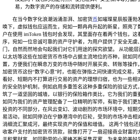
易，为数字资产的存储和流转提供便利。
在当今数字化浪潮汹涌澎湃、加密货
币
如璀璨星辰般蓬勃
唤下，虚拟钱包应运而生，宛如一颗冉冉升起的新星，照亮了
户在使用 imToken 钱包时会发现，其里面存在着两个钱包，
序，宛如一位忠诚可靠的资产守护者，为用户提供了安全无虞、便
门，自然而然地会勾起我们对它们用途的探究欲望。 从功能层
以太坊等这些在加密货币市场中占据主流地位的币种，就如同
置，方便我们在瞬息万变的市场中随时开展买卖、转账等操作
加密货币这份“数字心意”时，也能在弹指之间快速完成交易，
看好、短期内不打算进行交易的资产的理想归宿，也为一些相
的安全防护机制，例如启用多重签名这种多重保险的验证方式
筑了一道坚固的城墙，以银行的保险箱作类比，它为我们的重
如同为我们的资产管理配备了一位精明的军师，有助于我们更
投资的不同部分，在风云变幻、波动剧烈的市场环境中，短期
易活动，就如同停泊在宁静港湾中的巨轮，受到的市场冲击相
涓细流汇聚成河，最终实现资产的保值和增值。 这两个钱包
收客户支付的加密货币货款，就像打开了一扇迎接商业财富的
于积累财富，如同勤劳的小蜜蜂不断采集花蜜，为未来的美好