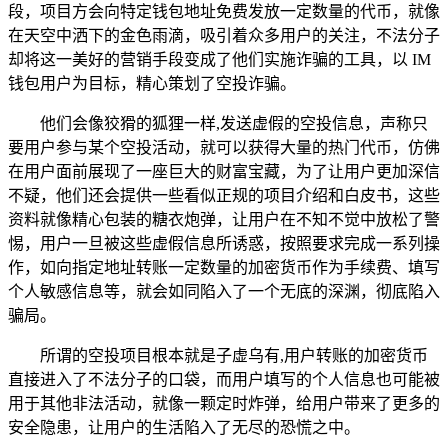
段，项目方会向特定钱包地址免费发放一定数量的代币，就像
在天空中洒下的金色雨滴，吸引着众多用户的关注，不法分子
却将这一美好的营销手段变成了他们实施诈骗的工具，以 IM
钱包用户为目标，精心策划了空投诈骗。
他们会像狡猾的狐狸一样,发送虚假的空投信息，声称只
要用户参与某个空投活动，就可以获得大量的热门代币，仿佛
在用户面前展现了一座巨大的财富宝藏，为了让用户更加深信
不疑，他们还会提供一些看似正规的项目介绍和白皮书，这些
资料就像精心包装的糖衣炮弹，让用户在不知不觉中放松了警
惕，用户一旦被这些虚假信息所诱惑，按照要求完成一系列操
作，如向指定地址转账一定数量的加密货币作为手续费、填写
个人敏感信息等，就会如同陷入了一个无底的深渊，彻底陷入
骗局。
所谓的空投项目根本就是子虚乌有,用户转账的加密货币
直接进入了不法分子的口袋，而用户填写的个人信息也可能被
用于其他非法活动，就像一颗定时炸弹，给用户带来了更多的
安全隐患，让用户的生活陷入了无尽的恐慌之中。