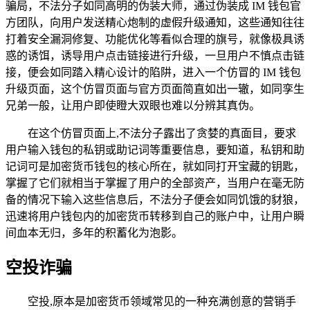
骗局，不法分子如同高明的伪装大师，通过伪装成 IM 钱包官
方团队，向用户发送精心炮制的虚假升级通知，这些通知往往
打着安全漏洞修复、功能优化等看似合理的旗号，就像极具诱
惑的诱饵，诱导用户点击链接进行升级，一旦用户不慎点击链
接，便会如同踏入精心设计的陷阱，进入一个仿冒的 IM 钱包
升级页面，这个仿冒页面与官方页面简直如出一辙，如同孪生
兄弟一般，让用户即使瞪大双眼也难以分辨其真伪。
在这个仿冒页面上,不法分子露出了贪婪的真面目，要求
用户输入钱包的私钥或助记词等重要信息，要知道，私钥和助
记词可是加密货币钱包的核心所在，就如同打开宝藏的钥匙，
掌握了它们就相当于掌握了用户的全部资产，当用户在毫无防
备的情况下输入这些信息后，不法分子便会如同饥饿的豺狼，
迅速将用户钱包内的加密货币转移到自己的账户中，让用户瞬
间血本无归，多年的积蓄化为泡影。
空投诈骗
空投,原本是加密货币领域常见的一种充满创意的营销手