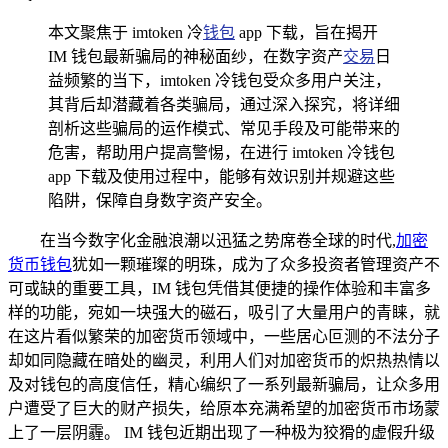
本文聚焦于 imtoken 冷
钱包
app 下载，旨在揭开
IM 钱包最新骗局的神秘面纱，在数字资产
交易
日
益频繁的当下，imtoken 冷钱包受众多用户关注，
其背后却潜藏着各类骗局，通过深入探究，将详细
剖析这些骗局的运作模式、常见手段及可能带来的
危害，帮助用户提高警惕，在进行 imtoken 冷钱包
app 下载及使用过程中，能够有效识别并规避这些
陷阱，保障自身数字资产安全。
在当今数字化金融浪潮以迅猛之势席卷全球的时代,
加密
货币
钱包
犹如一颗璀璨的明珠，成为了众多投资者管理资产不
可或缺的重要工具，IM 钱包凭借其便捷的操作体验和丰富多
样的功能，宛如一块强大的磁石，吸引了大量用户的青睐，就
在这片看似繁荣的加密货币领域中，一些居心叵测的不法分子
却如同隐藏在暗处的幽灵，利用人们对加密货币的炽热热情以
及对钱包的高度信任，精心编织了一系列最新骗局，让众多用
户遭受了巨大的财产损失，给原本充满希望的加密货币市场蒙
上了一层阴霾。 IM 钱包近期出现了一种极为狡猾的虚假升级